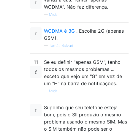
WCDMA". Não faz diferença.
—
Mick
WCDMA é 3G
. Escolha 2G (apenas
GSM).
—
Tamás Bolvári
11
Se eu definir "apenas GSM", tenho
todos os mesmos problemas ...
exceto que vejo um "G" em vez de
um "H" na barra de notificações.
—
Mick
Suponho que seu telefone esteja
bom, pois o SII produziu o mesmo
problema usando o mesmo SIM. Mas
o SIM também não pode ser o