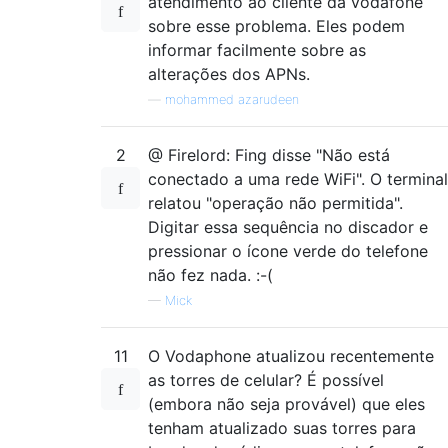
atendimento ao cliente da vodafone
sobre esse problema. Eles podem
informar facilmente sobre as
alterações dos APNs.
—
mohammed azarudeen
2
@ Firelord: Fing disse "Não está
conectado a uma rede WiFi". O terminal
relatou "operação não permitida".
Digitar essa sequência no discador e
pressionar o ícone verde do telefone
não fez nada. :-(
—
Mick
11
O Vodaphone atualizou recentemente
as torres de celular? É possível
(embora não seja provável) que eles
tenham atualizado suas torres para