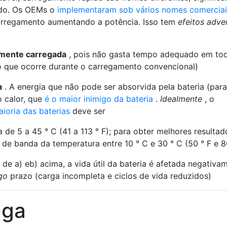
do. Os OEMs o
implementaram sob vários nomes comerciai
arregamento aumentando a potência. Isso tem
efeitos adve
almente carregada
, pois não gasta tempo adequado em to
 que ocorre durante o carregamento convencional)
a
. A energia que não pode ser absorvida pela bateria (para
o calor, que
é o maior inimigo da bateria
.
Idealmente
, o
ioria das baterias
deve ser
 de 5 a 45 ° C (41 a 113 ° F); para obter melhores resultad
a de banda da temperatura entre 10 ° C e 30 ° C (50 ° F e 8
e a) eb) acima, a vida útil da bateria é afetada negativa
go
prazo (carga incompleta e ciclos de vida reduzidos)
nga