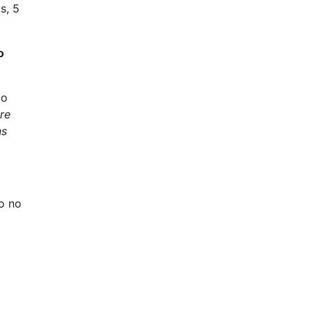
s, 5
o
do
re
ns
o no