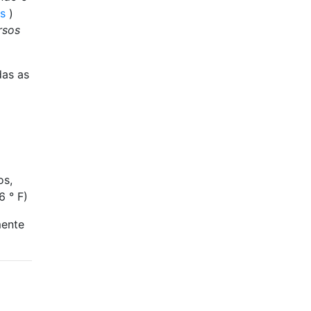
s
)
rsos
das as
os,
6 ° F)
mente