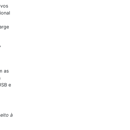
ivos
ional
arge
A
m as
a
USB e
eito à