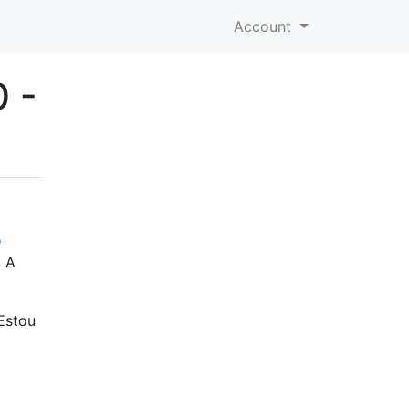
Account
 -
o
. A
Estou