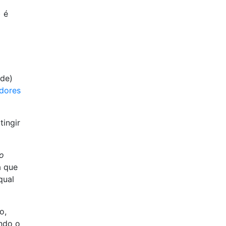
 é
 de)
dores
tingir
o
a que
qual
o,
ando o