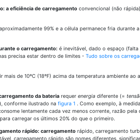
o: a eficiência de carregamento
convencional (não rápida)
e aproximadamente 99% e a célula permanece fria durante a
urante o carregamento:
é inevitável, dado o espaço (falta
mas precisa estar dentro de limites -
Tudo sobre os carrega
bir mais de 10ºC (18ºF) acima da temperatura ambiente ao a
 carregamento da bateria
requer
energia
diferente (=
tensã
), conforme ilustrado na
figura 1
. Como exemplo, à medid
a consome lentamente cada vez menos corrente, razão pela 
para carregar os últimos 20% do que o primeiro.
egamento rápido: carregamento
rápido, carregamento turb
ável, carregamento rápido são nomes diferentes, signific