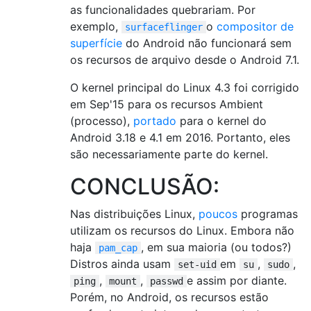
as funcionalidades quebrariam. Por
exemplo,
o
compositor de
surfaceflinger
superfície
do Android não funcionará sem
os recursos de arquivo desde o Android 7.1.
O kernel principal do Linux 4.3 foi corrigido
em Sep'15 para os recursos Ambient
(processo),
portado
para o kernel do
Android 3.18 e 4.1 em 2016. Portanto, eles
são necessariamente parte do kernel.
CONCLUSÃO:
Nas distribuições Linux,
poucos
programas
utilizam os recursos do Linux. Embora não
haja
, em sua maioria (ou todos?)
pam_cap
Distros ainda usam
em
,
,
set-uid
su
sudo
,
,
e assim por diante.
ping
mount
passwd
Porém, no Android, os recursos estão