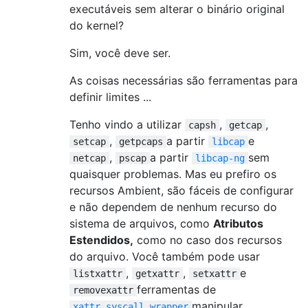
executáveis ​​sem alterar o binário original
do kernel?
Sim, você deve ser.
As coisas necessárias são ferramentas para
definir limites ...
Tenho vindo a utilizar
,
,
capsh
getcap
,
a partir
e
setcap
getpcaps
libcap
,
a partir
sem
netcap
pscap
libcap-ng
quaisquer problemas. Mas eu prefiro os
recursos Ambient, são fáceis de configurar
e não dependem de nenhum recurso do
sistema de arquivos, como
Atributos
Estendidos,
como no caso dos recursos
do arquivo. Você também pode usar
,
,
e
listxattr
getxattr
setxattr
ferramentas de
removexattr
manipular
xattr_syscall_wrapper