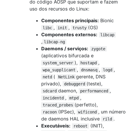
do código AOSP que suportam e fazem
uso dos recursos do Linux:
Componentes principais:
Bionic
,
,
(OS)
libc
init
trusty
Componentes externos:
libcap
,
libcap-ng
Daemons / serviços:
zygote
(aplicativos bifurcada e
),
,
system_server
hostapd
,
,
,
wpa_supplicant
dnsmasq
logd
(
gerente, DNS
netd
NetLink
privado),
(teste),
debuggerd
daemon,
,
sdcard
performanced
,
,
incidentd
mtpd
(perfetto),
traced_probes
(IPSec),
, um número
racoon
wificond
de daemons HAL inclusive
.
rild
Executáveis:
(INIT),
reboot