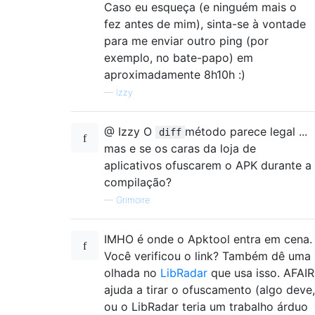
Caso eu esqueça (e ninguém mais o
fez antes de mim), sinta-se à vontade
para me enviar outro ping (por
exemplo, no bate-papo) em
aproximadamente 8h10h :)
—
Izzy
@ Izzy O
método parece legal ...
diff
mas e se os caras da loja de
aplicativos ofuscarem o APK durante a
compilação?
—
Grimoire
IMHO é onde o Apktool entra em cena.
Você verificou o link? Também dê uma
olhada no
LibRadar
que usa isso. AFAIR
ajuda a tirar o ofuscamento (algo deve,
ou o LibRadar teria um trabalho árduo