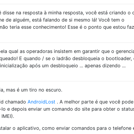
disse na resposta à minha resposta, você está criando o 
one de alguém, está falando de si mesmo lá! Você tem o
não teria esse conhecimento! Esse é o ponto que estou fa
ela qual as operadoras insistem em garantir que o gerenci
loqueado! E quando / se o ladrão desbloqueia o bootloader, 
nicialização após um desbloqueio ... apenas dizendo ...
ia, mas é um tiro no escuro.
roid chamado
AndroidLost
. A melhor parte é que você pode
á-lo e depois enviar um comando do site para obter o statu
 IMEI).
stalar o aplicativo, como enviar comandos para o telefone 