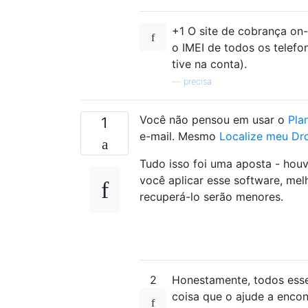
+1 O site de cobrança on-
o IMEI de todos os telefo
tive na conta).
—
precisa
Você não pensou em usar o
Pla
1
e-mail. Mesmo
Localize meu Dr
Tudo isso foi uma aposta - houv
você aplicar esse software, me
recuperá-lo serão menores.
2
Honestamente, todos esse
coisa que o ajude a encon