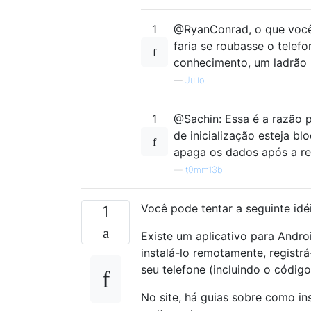
1
@RyanConrad, o que você 
faria se roubasse o telef
conhecimento, um ladrão 
—
Julio
1
@Sachin: Essa é a razão p
de inicialização esteja b
apaga os dados após a rei
—
t0mm13b
Você pode tentar a seguinte idé
1
Existe um aplicativo para And
instalá-lo remotamente, registr
seu telefone (incluindo o código
No site, há guias sobre como in