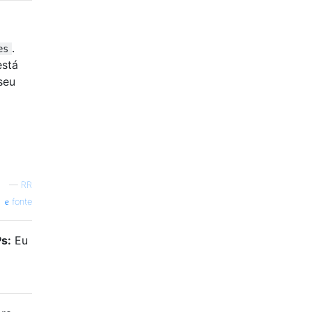
.
es
está
seu
—
RR
fonte
s:
Eu