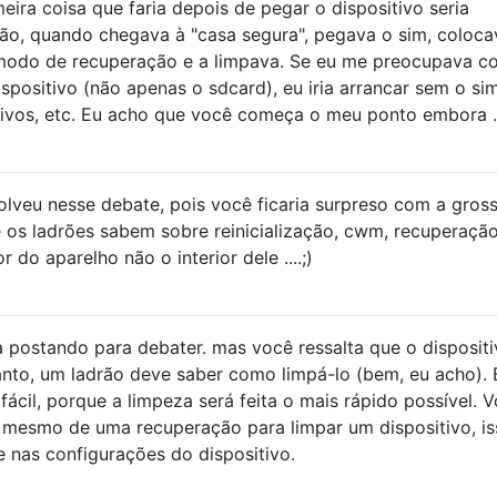
eira coisa que faria depois de pegar o dispositivo seria
tão, quando chegava à "casa segura", pegava o sim, coloca
no modo de recuperação e a limpava. Se eu me preocupava c
spositivo (não apenas o sdcard), eu iria arrancar sem o si
tivos, etc. Eu acho que você começa o meu ponto embora .
veu nesse debate, pois você ficaria surpreso com a gros
e os ladrões sabem sobre reinicialização, cwm, recuperação
r do aparelho não o interior dele ....;)
 postando para debater. mas você ressalta que o dispositi
anto, um ladrão deve saber como limpá-lo (bem, eu acho). 
 fácil, porque a limpeza será feita o mais rápido possível. 
mesmo de uma recuperação para limpar um dispositivo, is
e nas configurações do dispositivo.