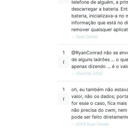
telefone de alguém, a prim
descarregar a bateria. En
bateria, inicializava-a 
informação que está no di
remover quaisquer aplica
—
Ryan Conrad
1
@RyanConrad não se envol
de alguns ladrões ... o qu
apenas dizendo ... é o valo
—
t0mm13b 07/07
1
oh, eu também não estava
valor, não os dados; port
for esse o caso, fica mais
não precisa do cwm, nem 
pode ser feito diretament
—
21412 Ryan Conrad