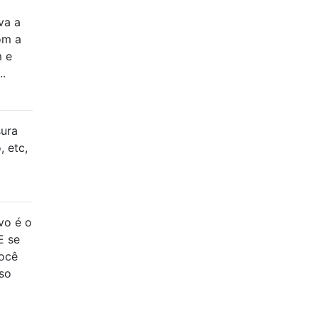
va a
om a
m e
..
sura
, etc,
vo é o
E se
Você
so