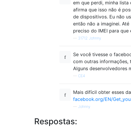
em que perdi, minha lista
afirma que isso não é pos
de dispositivos. Eu não u
então não a imaginei. Até
preciso do IMEI para que 
—
31712 Johnny
Se você tivesse o faceboo
com outras informações, 
Alguns desenvolvedores m
—
CE4
Mais difícil obter esses
facebook.org/EN/Get_your
—
Johnny
Respostas: