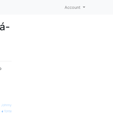
Account
rá-
o
—
Johnny
fonte