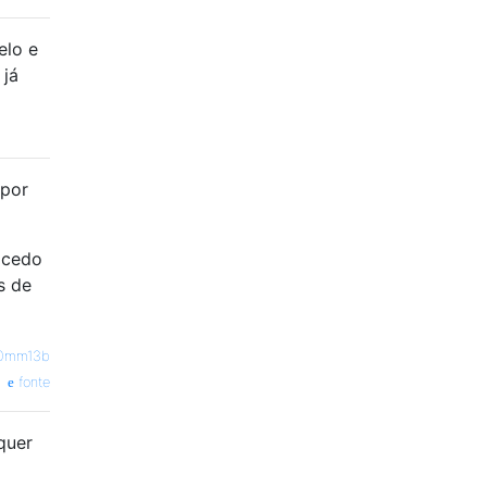
elo e
 já
 por
s cedo
s de
0mm13b
fonte
quer