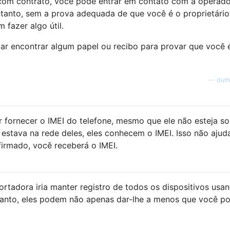
r com contrato, você pode entrar em contato com a operado
ntanto, sem a prova adequada de que você é o proprietári
 fazer algo útil.
ntar encontrar algum papel ou recibo para provar que você 
—
dum
 fornecer o IMEI do telefone, mesmo que ele não esteja s
o estava na rede deles, eles conhecem o IMEI. Isso não ajud
irmado, você receberá o IMEI.
tadora iria manter registro de todos os dispositivos usa
entanto, eles podem não apenas dar-lhe a menos que você p