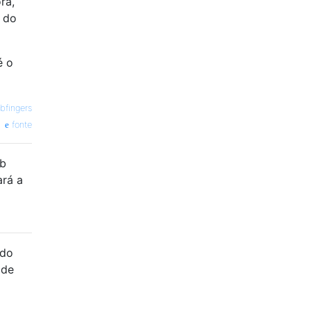
ra,
o do
é o
bfingers
fonte
ob
ará a
ndo
ode