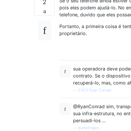
Se o seu telefone ainda estive
2
pois eles podem ajudá-lo. No e
telefone, duvido que eles possam
Portanto, a primeira coisa é te
proprietário.
sua operadora deve poder
contrato. Se o dispositiv
recuperá-lo, mas, como af
—
21412 Ryan Conrad
@RyanConrad sim, transpor
sua infra-estrutura, no 
persuadi-los ...
—
dumbfingers