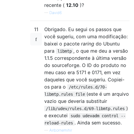
recente (
12.10
)?
—
David6
11
Obrigado. Eu segui os passos que
você sugeriu, com uma modificação:
baixei o pacote
raring
do Ubuntu
para
, o que me deu a versão
libmtp
1.1.5 correspondente à última versão
do sourceforge. O ID do produto no
meu caso era 5171 e 0171, em vez
daqueles que você sugeriu. Copiei-
os para o
/etc/rules.d/70-
(este é um arquivo
libmtp.rules file
vazio que deveria substituir
)
/lib/udev/rules.d/69-libmtp.rules
e executei
sudo udevadm control --
. Ainda sem sucesso.
reload-rules
—
Airbornemihir