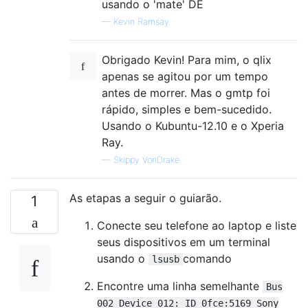
usando o 'mate' DE
—
Kevin Ramsay
Obrigado Kevin! Para mim, o qlix
apenas se agitou por um tempo
antes de morrer. Mas o gmtp foi
rápido, simples e bem-sucedido.
Usando o Kubuntu-12.10 e o Xperia
Ray.
—
Skippy VonDrake
As etapas a seguir o guiarão.
1
Conecte seu telefone ao laptop e liste
seus dispositivos em um terminal
usando o
comando
lsusb
Encontre uma linha semelhante
Bus
002 Device 012: ID 0fce:5169 Sony