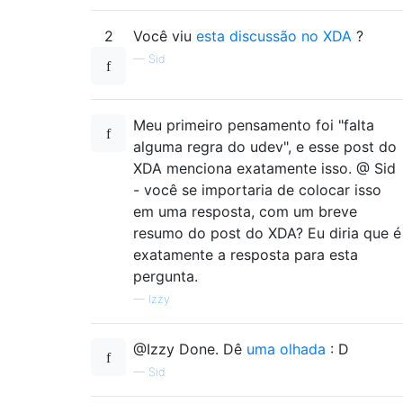
2
Você viu
esta discussão no XDA
?
—
Sid
Meu primeiro pensamento foi "falta
alguma regra do udev", e esse post do
XDA menciona exatamente isso. @ Sid
- você se importaria de colocar isso
em uma resposta, com um breve
resumo do post do XDA? Eu diria que é
exatamente a resposta para esta
pergunta.
—
Izzy
@Izzy Done. Dê
uma olhada
: D
—
Sid