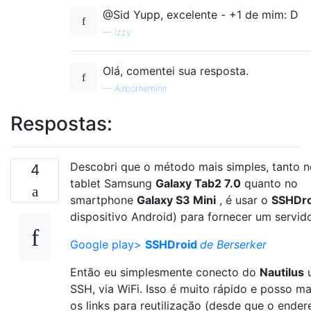
@Sid Yupp, excelente - +1 de mim: D
—
Izzy
Olá, comentei sua resposta.
—
Airbornemihir
Respostas:
Descobri que o método mais simples, tanto 
4
tablet Samsung
Galaxy Tab2 7.0
quanto no
smartphone
Galaxy S3 Mini
, é usar o
SSHDro
dispositivo Android) para fornecer um servid
Google play>
SSHDroid
de Berserker
Então eu simplesmente conecto do
Nautilus
u
SSH, via WiFi. Isso é muito rápido e posso m
os links para reutilização (desde que o ender