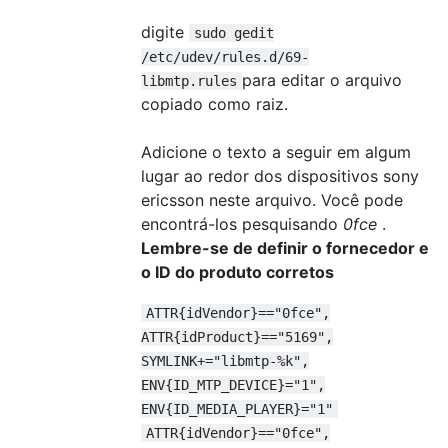
digite
sudo gedit
/etc/udev/rules.d/69-
para editar o arquivo
libmtp.rules
copiado como raiz.
Adicione o texto a seguir em algum
lugar ao redor dos dispositivos sony
ericsson neste arquivo. Você pode
encontrá-los pesquisando
0fce
.
Lembre-se de definir o fornecedor e
o ID do produto corretos
ATTR{idVendor}=="0fce",
ATTR{idProduct}=="5169",
SYMLINK+="libmtp-%k",
ENV{ID_MTP_DEVICE}="1",
ENV{ID_MEDIA_PLAYER}="1"
ATTR{idVendor}=="0fce",