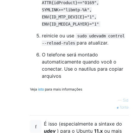
ATTR{idProduct}=="0169",
SYMLINK+="libmtp-%k",
ENV{ID_MTP_DEVICE}="1",
ENV{ID_MEDIA_PLAYER}="1"
reinicie ou use
sudo udevadm control
para atualizar.
--reload-rules
O telefone será montado
automaticamente quando você o
conectar. Use o nautilus para copiar
arquivos
Veja
isto
para mais informações
—
Sid
fonte
É isso (especialmente a sintaxe do
udev
) para o Ubuntu
11.x
ou mais