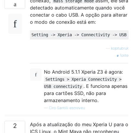
conexão,
assim, ele será
mass storage mode
detectado automaticamente quando você
conectar o cabo USB. A opção para alterar
o modo de conexão está em:
—
kopitubruk
fonte
No Android 5.1.1 Xperia Z3 é agora:
Settings > Xperia Connectivity >
. E funciona apenas
USB connectivity
para cartões SSD, não para
armazenamento interno.
—
Ciro Santilli escreveu:
Após a atualização do meu Xperia U para o
2
ICS Linux, o Mint Maya não reconheceu