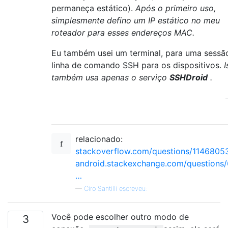
permaneça estático).
Após o primeiro uso,
simplesmente defino um IP estático no meu
roteador para esses endereços MAC.
Eu também usei um terminal, para uma sessã
linha de comando SSH para os dispositivos.
I
também usa apenas o serviço
SSHDroid
.
relacionado:
stackoverflow.com/questions/1146805
android.stackexchange.com/questions
…
—
Ciro Santilli escreveu:
Você pode escolher outro modo de
3