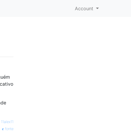
Account
lguém
cativo
ade
—
11alex11
fonte