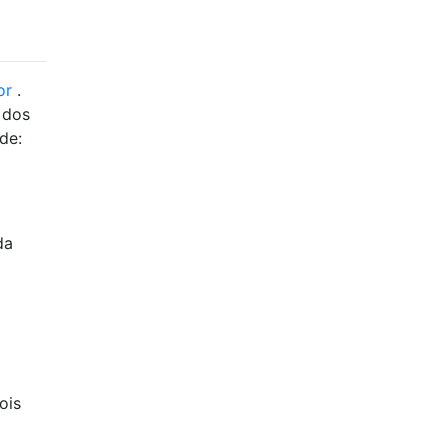
or
.
 dos
de:
da
ois