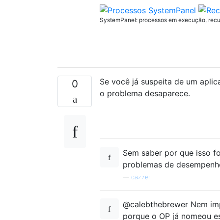
SystemPanel: processos em execução, recurs
Se você já suspeita de um aplica
0
o problema desaparece.
Sem saber por que isso fo
problemas de desempenho
—
cazzer
@calebthebrewer Nem imp
porque o OP já nomeou ess