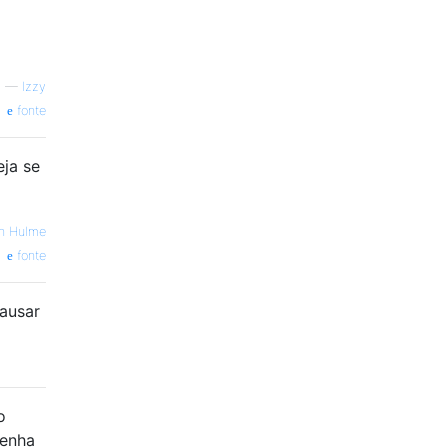
—
Izzy
fonte
eja se
n Hulme
fonte
causar
o
tenha