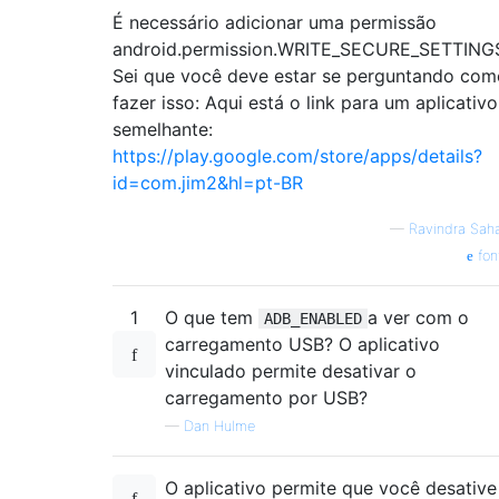
É necessário adicionar uma permissão
android.permission.WRITE_SECURE_SETTING
Sei que você deve estar se perguntando com
fazer isso: Aqui está o link para um aplicativo
semelhante:
https://play.google.com/store/apps/details?
id=com.jim2&hl=pt-BR
—
Ravindra Sah
fon
1
O que tem
a ver com o
ADB_ENABLED
carregamento USB? O aplicativo
vinculado permite desativar o
carregamento por USB?
—
Dan Hulme
O aplicativo permite que você desative