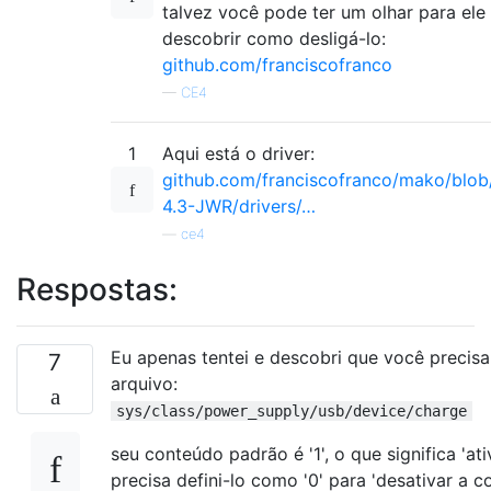
talvez você pode ter um olhar para ele
descobrir como desligá-lo:
github.com/franciscofranco
—
CE4
1
Aqui está o driver:
github.com/franciscofranco/mako/blob/
4.3-JWR/drivers/…
—
ce4
Respostas:
Eu apenas tentei e descobri que você precis
7
arquivo:
sys/class/power_supply/usb/device/charge
seu conteúdo padrão é '1', o que significa 'at
precisa defini-lo como '0' para 'desativar a c