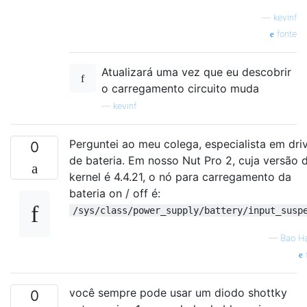
—
kevinf
fonte
Atualizará uma vez que eu descobrir
o carregamento circuito muda
—
kevinf
Perguntei ao meu colega, especialista em dri
0
de bateria. Em nosso Nut Pro 2, cuja versão 
kernel é 4.4.21, o nó para carregamento da
bateria on / off é:
/sys/class/power_supply/battery/input_susp
—
Bao H
você sempre pode usar um diodo shottky
0