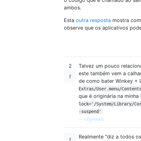
ambos.
Esta
outra resposta
mostra como
observe que os aplicativos pod
2
Talvez um pouco relacion
este também vem a calhar
de como bater Winkey + 
Extras/User.menu/Content
que é originária na minha
lock='/System/Library/Co
-suspend'
—
rubynorails
Realmente "diz a todos os