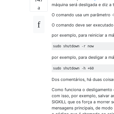
máquina será desligada e diz a t
O comando usa um parâmetro -h, 
O comando deve ser executado 
por exemplo, para reiniciar a 
sudo shutdown 
-
r now
por exemplo, para desligar a m
sudo shutdown 
-
h 
+
60
Dos comentários, há duas cois
Como funciona o desligamento é
com isso, por exemplo, salvar a
SIGKILL que os força a morrer s
mensagens principais, de modo 
o código que é chamado ao sai