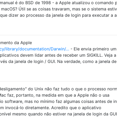
manual é do BSD de 1998 - a Apple atualizou o comando 
macOS? Útil se as coisas travaram, mas se o sistema estiv
ue dizer ao processo da janela de login para executar a 
umento da Apple
cy/library/documentation/Darwin/…
- Ele envia primeiro um
icativos devem lidar antes de receber um SIGKILL. Veja a
avés da janela de login / GUI. Na verdade, como a janela de
desligamento" do Unix não faz tudo o que o processo norm
ac faz, portanto, na medida em que a Apple não o usa
io software, mas no mínimo faz algumas coisas antes de i
 invocá-lo diretamente. Acredito que o aplicativo
onível mesmo quando não estiver na janela de login da GUI