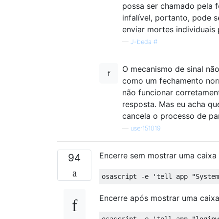
possa ser chamado pela f
infalível, portanto, pode
enviar mortes individuais
—
J-beda #
O mecanismo de sinal nã
como um fechamento norma
não funcionar corretament
resposta. Mas eu acha que
cancela o processo de pa
—
user151019
Encerre sem mostrar uma caixa 
94
osascript 
-
e 
'tell app "System
Encerre após mostrar uma caixa
osascript 
-
e 
'tell app "loginw