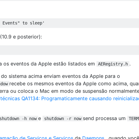
 Events" to sleep'
10.9 e posterior):
ra os eventos da Apple estão listados em
.
AERegistry.h
do sistema acima enviam eventos da Apple para o
recebe os mesmos eventos da Apple como acima, qu
ndow
encerra ou coloca o Mac em modo de suspensão normalmente
 técnicas QA1134: Programaticamente causando reinicializa
e
send processa um
shutdown -h now
shutdown -r now
TERM
amação de Serviços e Serviços
da
Daemons
, quando voc