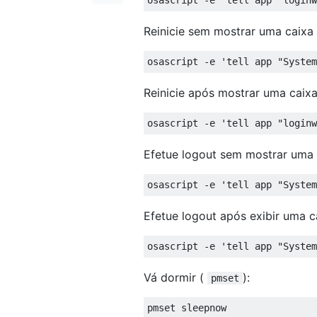
Reinicie sem mostrar uma caixa
osascript 
-
e 
'tell app "System
Reinicie após mostrar uma caix
osascript 
-
e 
'tell app "loginw
Efetue logout sem mostrar uma 
osascript 
-
e 
'tell app "System
Efetue logout após exibir uma c
osascript 
-
e 
'tell app "System
Vá dormir (
):
pmset
pmset sleepnow