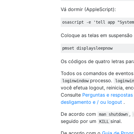
Vá dormir (AppleScript):
osascript 
-
e 
'tell app "System
Coloque as telas em suspensão (
pmset displaysleepnow
Os códigos de quatro letras pa
Todos os comandos de eventos 
processo.
loginwindow
loginwi
você efetua logout, reinicia, 
Consulte
Perguntas e respostas
desligamento e / ou logout
.
De acordo com
,
man shutdown
seguido por um
sinal.
KILL
De acordo com o
Guia de Progr