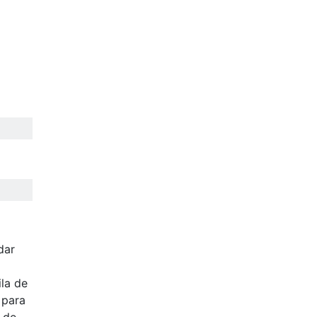
dar
ila de
 para
 de