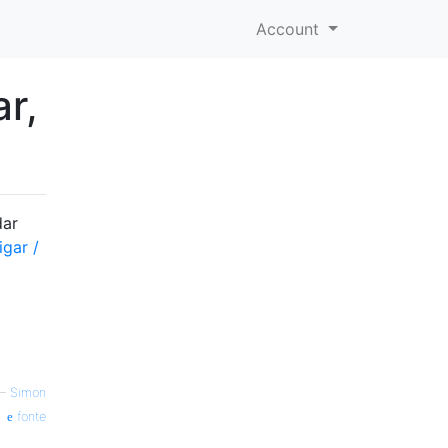
Account
r,
dar
igar /
—
Simon
fonte