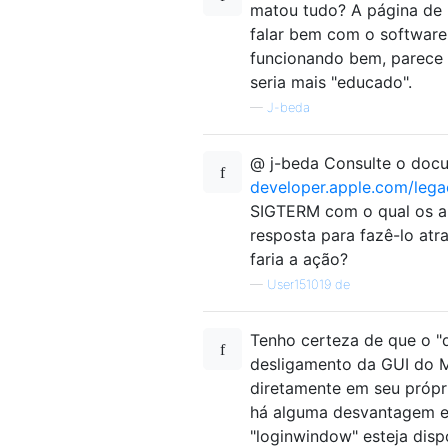
matou tudo? A página de 
falar bem com o software 
funcionando bem, parece q
seria mais "educado".
—
J-beda
@ j-beda Consulte o doc
developer.apple.com/lega
SIGTERM com o qual os apl
resposta para fazê-lo atr
faria a ação?
—
User151019 de
Tenho certeza de que o "
desligamento da GUI do M
diretamente em seu própr
há alguma desvantagem em
"loginwindow" esteja disp