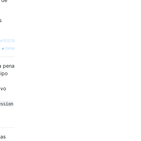
s
er151019
fonte
a pena
tipo
ivo
ession
nas