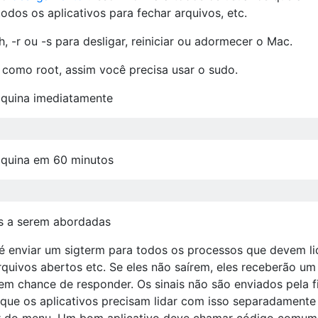
odos os aplicativos para fechar arquivos, etc.
-r ou -s para desligar, reiniciar ou adormecer o Mac.
como root, assim você precisa usar o sudo.
máquina imediatamente
áquina em 60 minutos
as a serem abordadas
 enviar um sigterm para todos os processos que devem li
rquivos abertos etc. Se eles não saírem, eles receberão um
em chance de responder. Os sinais não são enviados pela f
que os aplicativos precisam lidar com isso separadamente
r do menu. Um bom aplicativo deve chamar código comum