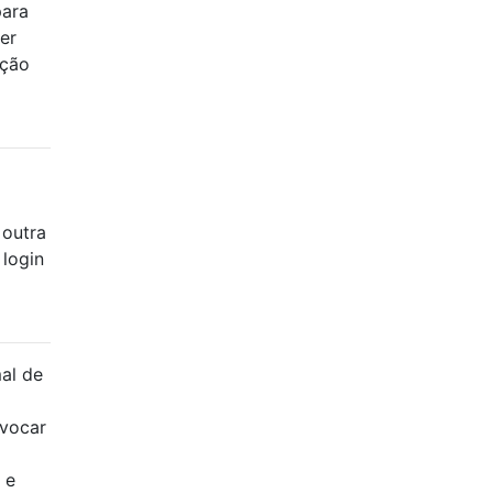
para
er
ação
 outra
 login
al de
nvocar
 e