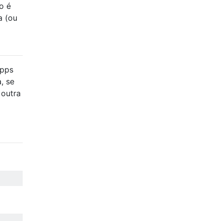
o é
a (ou
Apps
, se
 outra
d