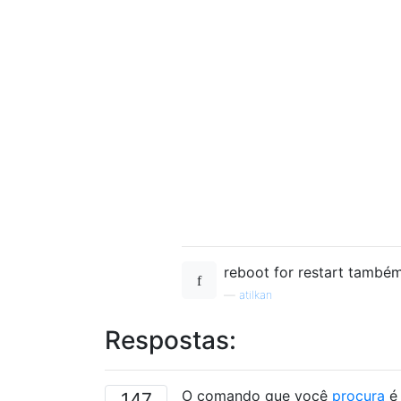
reboot for restart também
—
atilkan
Respostas:
O comando que você
procura
é
147