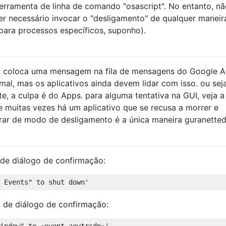
erramenta de linha de comando "osascript". No entanto, nã
 ser necessário invocar o "desligamento" de qualquer maneir
 para processos específicos, suponho).
o coloca uma mensagem na fila de mensagens do Google 
l, mas os aplicativos ainda devem lidar com isso. ou seja
e, a culpa é do Apps. para alguma tentativa na GUI, veja a
 muitas vezes há um aplicativo que se recusa a morrer e
rar de modo de desligamento é a única maneira guranette
de diálogo de confirmação:
 Events" to shut down'
 de diálogo de confirmação:
indow" to «event aevtrsdn»'