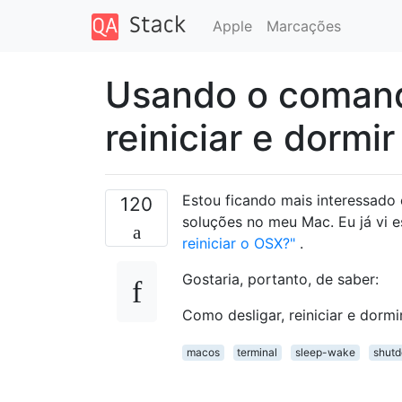
Apple
Marcações
Usando o comando
reiniciar e dorm
Estou ficando mais interessado
120
soluções no meu Mac. Eu já vi e
reiniciar o OSX?"
.
Gostaria, portanto, de saber:
Como desligar, reiniciar e dor
macos
terminal
sleep-wake
shut