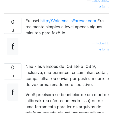
—
pacoverflow
fonte
Eu usei
http://VoicemailsForever.com
Era
0
realmente simples e levei apenas alguns
minutos para fazê-lo.
—
Robert D
fonte
Não - as versões do iOS até o iOS 9,
0
inclusive, não permitem encaminhar, editar,
compartilhar ou enviar por push um correio
de voz armazenado no dispositivo.
Você precisará se beneficiar de um mod de
jailbreak (eu não recomendo isso) ou de
uma ferramenta para ler os arquivos do
telefone quando ele estiver emparelhado