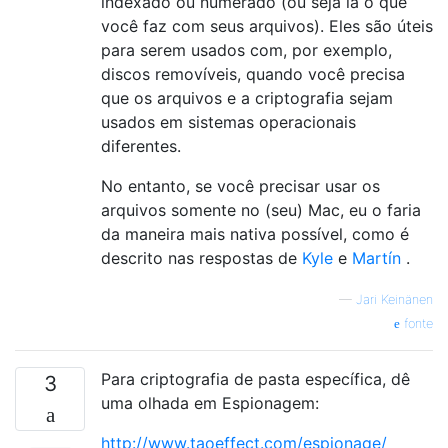
indexado ou numerado (ou seja lá o que
você faz com seus arquivos). Eles são úteis
para serem usados ​​com, por exemplo,
discos removíveis, quando você precisa
que os arquivos e a criptografia sejam
usados ​​em sistemas operacionais
diferentes.
No entanto, se você precisar usar os
arquivos somente no (seu) Mac, eu o faria
da maneira mais nativa possível, como é
descrito nas respostas de
Kyle
e
Martín
.
—
Jari Keinänen
fonte
Para criptografia de pasta específica, dê
3
uma olhada em Espionagem:
http://www.taoeffect.com/espionage/