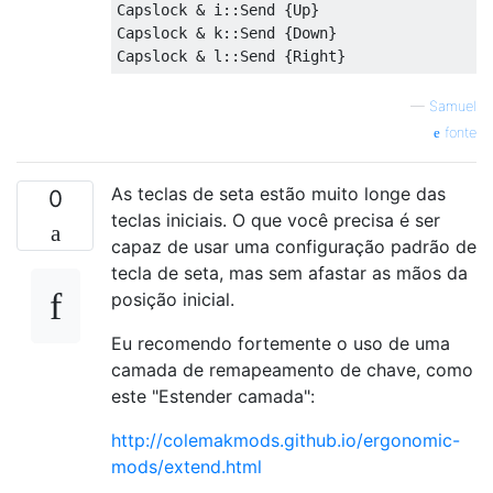
Capslock & i::Send {Up}

Capslock & k::Send {Down}

—
Samuel
fonte
As teclas de seta estão muito longe das
0
teclas iniciais. O que você precisa é ser
capaz de usar uma configuração padrão de
tecla de seta, mas sem afastar as mãos da
posição inicial.
Eu recomendo fortemente o uso de uma
camada de remapeamento de chave, como
este "Estender camada":
http://colemakmods.github.io/ergonomic-
mods/extend.html