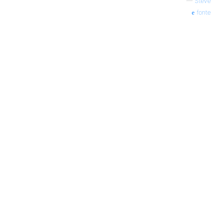
—
Steve
fonte