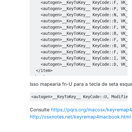
    <autogen>__KeyToKey__ KeyCode::F, VK_CO
    <autogen>__KeyToKey__ KeyCode::P, VK_CO
    <autogen>__KeyToKey__ KeyCode::N, VK_CO
    <autogen>__KeyToKey__ KeyCode::B, VK_CO
    <autogen>__KeyToKey__ KeyCode::F, VK_CO
    <autogen>__KeyToKey__ KeyCode::B, VK_OP
    <autogen>__KeyToKey__ KeyCode::F, VK_OP
    <autogen>__KeyToKey__ KeyCode::B, VK_OP
    <autogen>__KeyToKey__ KeyCode::F, VK_OP
    <autogen>__KeyToKey__ KeyCode::I, VK_CO
    <autogen>__KeyToKey__ KeyCode::D, VK_OP
  </item>

Isso mapearia fn-U para a tecla de seta esqu
Consulte
https://pqrs.org/macosx/keyremap
http://osxnotes.net/keyremap4macbook.html