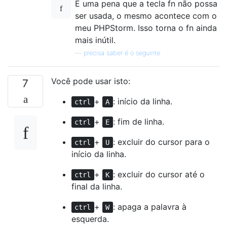
É uma pena que a tecla fn não possa
ser usada, o mesmo acontece com o
meu PHPStorm. Isso torna o fn ainda
mais inútil.
—
precisa saber é o seguinte
Você pode usar isto:
7
+
: início da linha.
ctrl
A
+
: fim de linha.
ctrl
E
+
: excluir do cursor para o
ctrl
U
início da linha.
+
: excluir do cursor até o
ctrl
K
final da linha.
+
: apaga a palavra à
ctrl
W
esquerda.