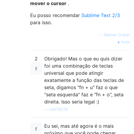
mover o cursor
.
Eu posso recomendar
Sublime Text 2/3
para isso.
—
Bastian Gruber
fonte
2
Obrigado! Mas o que eu quis dizer
foi uma combinação de teclas
universal que pode atingir
exatamente a função das teclas de
seta, digamos "fn + u" faz o que
"seta esquerda" faz e "fn + o", seta
direita. Isso seria legal :)
—
user78236
Eu sei, mas até agora é o mais
próximo que você pode chegar.