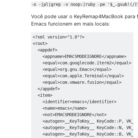
-o -|pl|grep -v noop:|ruby -pe '$_.gsub!(/[
Você pode usar o KeyRemap4MacBook para fa
Emacs funcionem em mais locais:
<?xml version="1.0"?>

<root>

  <appdef>

    <appname>EMACSMODEIGNORE</appname>

    <equal>com.googlecode.iterm2</equal>

    <equal>org.gnu.Emacs</equal>

    <equal>com.apple.Terminal</equal>

    <equal>com.vmware.fusion</equal>

  </appdef>

  <item>

    <identifier>emacs</identifier>

    <name>emacs</name>

    <not>EMACSMODEIGNORE</not>

    <autogen>__KeyToKey__ KeyCode::P, VK_CO
    <autogen>__KeyToKey__ KeyCode::N, VK_CO
    <autogen>__KeyToKey__ KeyCode::B, VK_CO