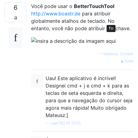
Você pode usar o
BetterTouchTool
6
http://www.boastr.de
para atribuir
globalmente atalhos de teclado. No
entanto, você não pode atribuir
chave.
fn
—
Mateusz Szlosek
fonte
Uau! Este aplicativo é incrível!
Designei cmd + j e cmd + k para as
teclas de seta esquerda e direita,
para que a navegação do cursor seja
agora mais rápida! Muito obrigado
Mateusz:]
—
user78236 15/05