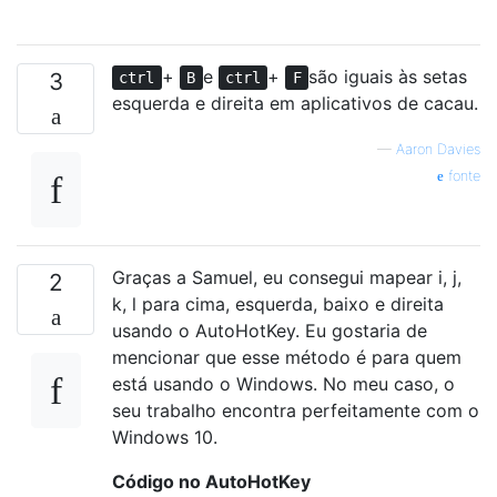
+
e
+
são iguais às setas
3
ctrl
B
ctrl
F
esquerda e direita em aplicativos de cacau.
—
Aaron Davies
fonte
Graças a Samuel, eu consegui mapear i, j,
2
k, l para cima, esquerda, baixo e direita
usando o AutoHotKey. Eu gostaria de
mencionar que esse método é para quem
está usando o Windows. No meu caso, o
seu trabalho encontra perfeitamente com o
Windows 10.
Código no AutoHotKey