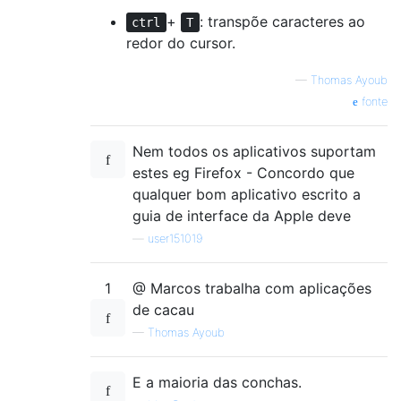
+
: transpõe caracteres ao
ctrl
T
redor do cursor.
—
Thomas Ayoub
fonte
Nem todos os aplicativos suportam
estes eg Firefox - Concordo que
qualquer bom aplicativo escrito a
guia de interface da Apple deve
—
user151019
1
@ Marcos trabalha com aplicações
de cacau
—
Thomas Ayoub
E a maioria das conchas.