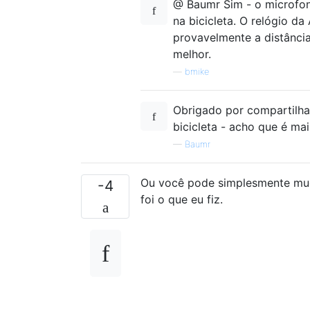
@ Baumr Sim - o microfon
na bicicleta. O relógio d
provavelmente a distânci
melhor.
—
bmike
Obrigado por compartilh
bicicleta - acho que é mai
—
Baumr
Ou você pode simplesmente mud
-4
foi o que eu fiz.