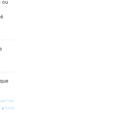
o ou
 é
e
rque
ael Nell
fonte