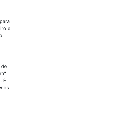
 para
iro e
o
 de
ra"
. É
enos