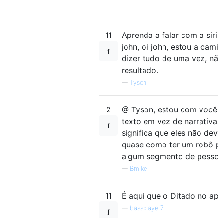
11
Aprenda a falar com a sir
john, oi john, estou a ca
dizer tudo de uma vez, n
resultado.
—
Tyson
2
@ Tyson, estou com você 
texto em vez de narrativa
significa que eles não de
quase como ter um robô p
algum segmento de pessoa
—
Bmike
11
É aqui que o Ditado no ap
—
bassplayer7