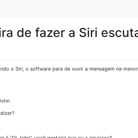
a de fazer a Siri escut
do o Siri, o software para de ouvir a mensagem na menor
John
dizer?
 é "Oi John", você gostaria que eu a enviasse?