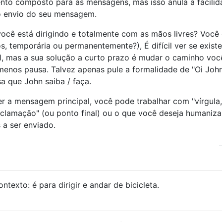
ento composto para as mensagens, mas isso anula a facili
 o envio do seu mensagem.
ocê está dirigindo e totalmente com as mãos livres? Você 
, temporária ou permanentemente?), É difícil ver se exist
al, mas a sua solução a curto prazo é mudar o caminho voc
 menos pausa. Talvez apenas pule a formalidade de "Oi John
a que John saiba / faça.
er a mensagem principal, você pode trabalhar com "vírgula,
clamação" (ou ponto final) ou o que você deseja humaniza
 a ser enviado.
texto: é para dirigir e andar de bicicleta.