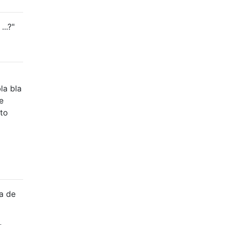
..?"
la bla
e
ito
la de