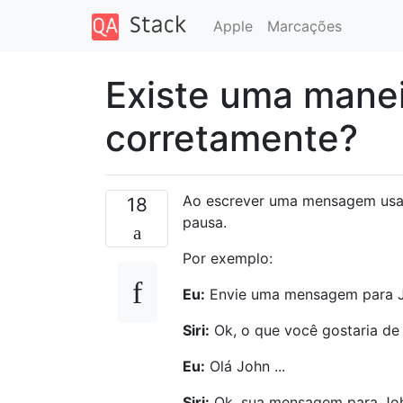
Apple
Marcações
Existe uma maneir
corretamente?
Ao escrever uma mensagem usan
18
pausa.
Por exemplo:
Eu:
Envie uma mensagem para 
Siri:
Ok, o que você gostaria de 
Eu:
Olá John ...
Siri:
Ok, sua mensagem para John