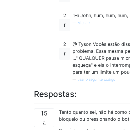
2
"Hi John, hum, hum, hum,
—
Michael
2
@ Tyson Vocês estão diss
problema. Essa mesma pecu
..." QUALQUER pausa micr
esqueça" e ela o interrom
para ter um limite um pou
—
usar o seguinte código
Respostas:
Tanto quanto sei, não há como c
15
bloqueio ou pressionando o botã