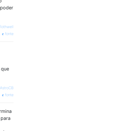
o
 poder
Rothwell
fonte
a que
AstroCB
fonte
rmina
 para