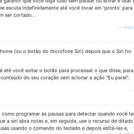
 garantir que você diga tudo sem pausar ou ativar e usar 
ele escuta indefinidamente até você tocar em 'pronto' para
m ser cortado. .
—
Greg 
ome (ou o botão do microfone Siri) depois que o Siri for
ará até você soltar o botão para processar o que disse, par
conteúdo do seu coração sem acionar a ação "Eu parei".
—
em como programar as pausas para detectar quando você te
ue a siri abra notas e, em seguida, use o recurso de ditado
sas usando o comando do teclado e depois editá-las e,