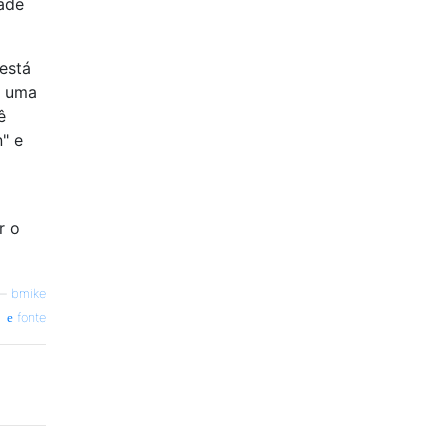
dade
está
e uma
ê
" e
r o
—
bmike
fonte