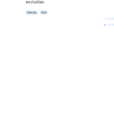
excluídas.
macos
lion
—
bmike
fonte