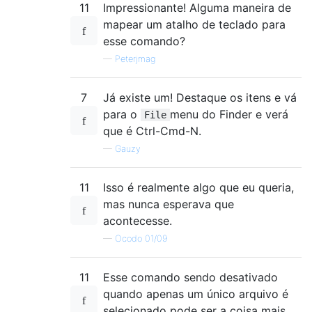
11
Impressionante! Alguma maneira de
mapear um atalho de teclado para
esse comando?
—
Peterjmag
7
Já existe um! Destaque os itens e vá
para o
menu do Finder e verá
File
que é Ctrl-Cmd-N.
—
Gauzy
11
Isso é realmente algo que eu queria,
mas nunca esperava que
acontecesse.
—
Ocodo 01/09
11
Esse comando sendo desativado
quando apenas um único arquivo é
selecionado pode ser a coisa mais