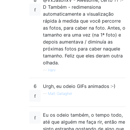
8
@VxJasonxV - Awesome, certo ?? :-
D Também - redimensiona
automaticamente a visualização
rápida à medida que você percorre
as fotos, para caber na foto. Antes, o
tamanho era uma vez (na 1ª foto) e
depois aumentava / diminuía as
próximas fotos para caber naquele
tamanho. Feliz que eles deram outra
olhada.
—
Harv
6
Urgh, eu odeio GIFs animados :-)
—
Matt Gallagher
Eu os odeio também, o tempo todo,
até que alguém me faça rir, então me
sinto estranha gostando de algo que