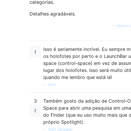
categorias.
Detalhes agradáveis.
—
Martín 
Isso é seriamente incrível. Eu sempre m
os holofotes por perto e o LaunchBar u
space (control-space) em vez de assum
lugar dos holofotes. Isso será muito útil
quando me lembro que está lá!
—
Bdm
3
Também gosto da adição de Control-O
Space para abrir uma pesquisa em uma
do Finder (que eu uso muito mais que 
próprio Spotlight).
—
Matt Gallagher