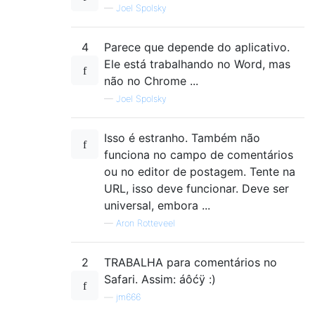
—
Joel Spolsky
4
Parece que depende do aplicativo.
Ele está trabalhando no Word, mas
não no Chrome ...
—
Joel Spolsky
Isso é estranho. Também não
funciona no campo de comentários
ou no editor de postagem. Tente na
URL, isso deve funcionar. Deve ser
universal, embora ...
—
Aron Rotteveel
2
TRABALHA para comentários no
Safari. Assim: áôćÿ :)
—
jm666