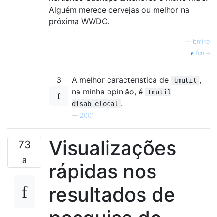
Alguém merece cervejas ou melhor na
próxima WWDC.
—
bmike
fonte
3
A melhor característica de
,
tmutil
na minha opinião, é
tmutil
.
disablelocal
—
2001
Visualizações
73
rápidas nos
resultados de