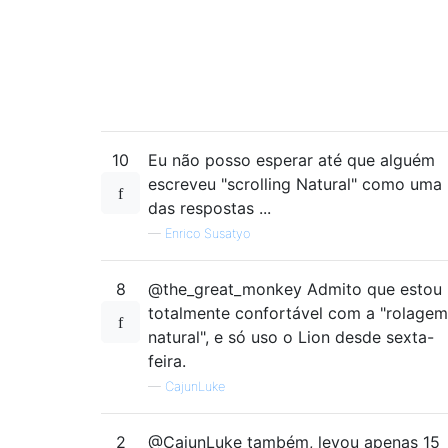
10
Eu não posso esperar até que alguém
escreveu "scrolling Natural" como uma
das respostas ...
—
Enrico Susatyo
8
@the_great_monkey Admito que estou
totalmente confortável com a "rolagem
natural", e só uso o Lion desde sexta-
feira.
—
CajunLuke
2
@CajunLuke também, levou apenas 15