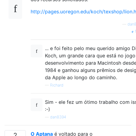
http://pages.uoregon.edu/koch/texshop/lion.
—
dan
f
... e foi feito pelo meu querido amigo D
Koch, um grande cara que está no jogo
desenvolvimento para Macintosh desd
1984 e ganhou alguns prêmios de desi
da Apple ao longo do caminho.
—
Richard
Sim - ele fez um ótimo trabalho com is
:-)
—
dan8394
O Aptana
é voltado para o
2