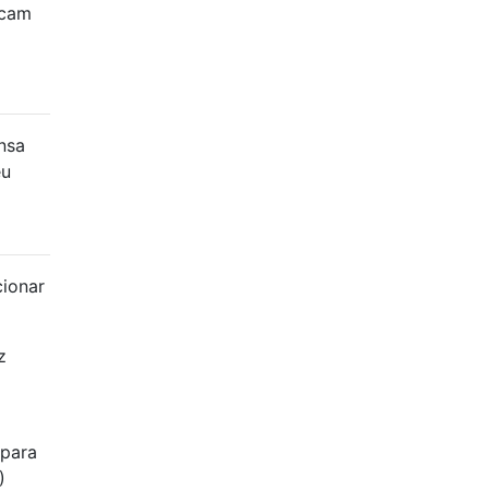
icam
nsa
eu
ionar
z
para
)