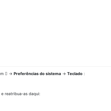
 em

→
Preferências do sistema
→
Teclado
:
e reatribua-as daqui: