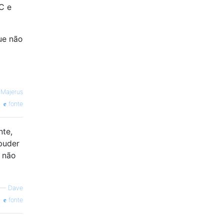
C e
ue não
 Majerus
fonte
nte,
puder
 não
—
Dave
fonte