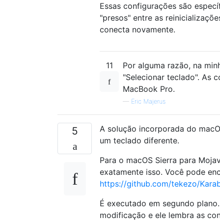
Essas configurações são especí
"presos" entre as reinicializaç
conecta novamente.
11
Por alguma razão, na min
"Selecionar teclado". As 
MacBook Pro.
—
Eric Majerus
A solução incorporada do macO
5
um teclado diferente.
Para o macOS Sierra para Mojave
exatamente isso. Você pode en
https://github.com/tekezo/Kara
É executado em segundo plano. 
modificação e ele lembra as co