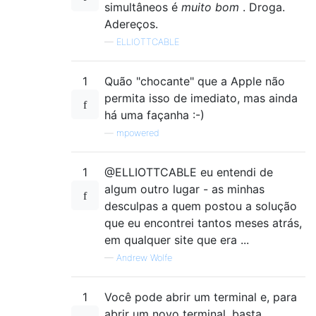
simultâneos é
muito bom
. Droga.
Adereços.
—
ELLIOTTCABLE
1
Quão "chocante" que a Apple não
permita isso de imediato, mas ainda
há uma façanha :-)
—
mpowered
1
@ELLIOTTCABLE eu entendi de
algum outro lugar - as minhas
desculpas a quem postou a solução
que eu encontrei tantos meses atrás,
em qualquer site que era ...
—
Andrew Wolfe
1
Você pode abrir um terminal e, para
abrir um novo terminal, basta