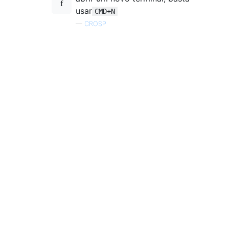
usar
CMD+N
—
CROSP