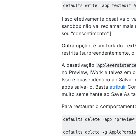
[Isso efetivamente desativa o
ve
sandbox não vai reclamar mais 
seu "consentimento".]
Outra opção, é um fork do TextE
restrita (surpreendentemente, o
A desativação
ApplePersistenc
no Preview, iWork e talvez em 
Isso é quase idêntico ao Salva
após salvá-lo. Basta
atribuir
Com
muito semelhante ao Save As t
Para restaurar o comportamento
defaults delete -app 'preview'
defaults delete -g ApplePersis