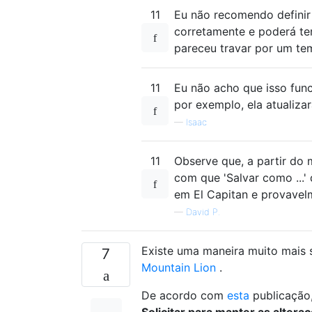
11
Eu não recomendo definir 
corretamente e poderá ter
pareceu travar por um tem
11
Eu não acho que isso fun
por exemplo, ela atualiza
—
Isaac
11
Observe que, a partir do 
com que 'Salvar como ...
em El Capitan e provavel
—
David P.
Existe uma maneira muito mais s
7
Mountain Lion
.
De acordo com
esta
publicação,
Solicitar para manter as alter