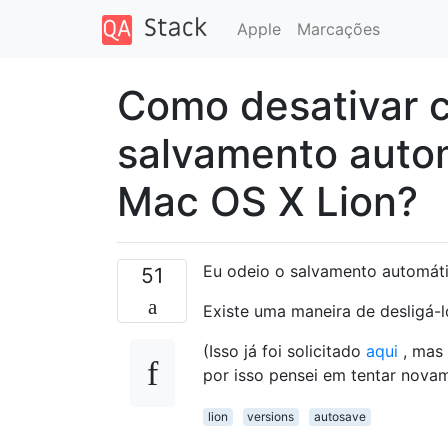
Apple
Marcações
Como desativar 
salvamento autom
Mac OS X Lion?
Eu odeio o salvamento automát
51
Existe uma maneira de desligá-
(Isso já foi solicitado
aqui
, mas 
por isso pensei em tentar novam
lion
versions
autosave