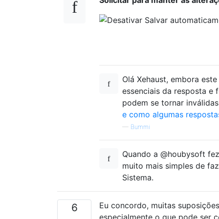
Olá Xehaust, embora este 
essenciais da resposta e f
podem se tornar inválidas
e como algumas respostas
—
Bummi
Quando a @houbysoft fez 
muito mais simples de faz
Sistema.
Eu concordo, muitas suposições
6
especialmente o que pode ser co