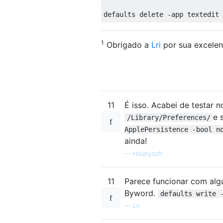
1
Obrigado a
Lri
por sua excelen
11
É isso. Acabei de testar 
e 
/Library/Preferences/
ApplePersistence -bool n
ainda!
—
Houbysoft
11
Parece funcionar com alg
Byword.
defaults write 
—
Lri