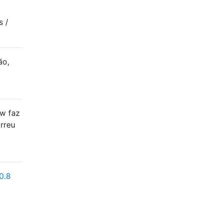
s /
ão,
ew faz
rreu
0.8