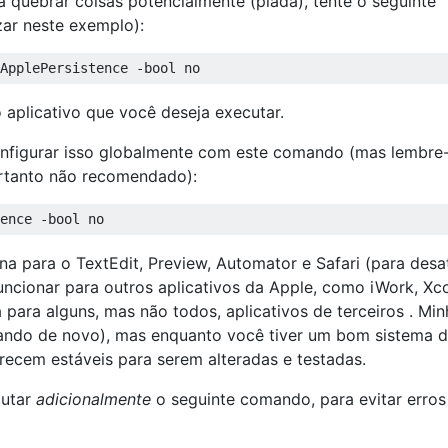
 quebrar coisas potencialmente (piada), tente o seguinte
zar neste exemplo):
aplicativo que você deseja executar.
onfigurar isso globalmente com este comando (mas lembre
ortanto não recomendado):
na para o TextEdit, Preview, Automator e Safari (para desa
cionar para outros aplicativos da Apple, como iWork, Xc
 para alguns, mas não todos, aplicativos de terceiros . Min
ando de novo), mas enquanto você tiver um bom sistema 
ecem estáveis ​​para serem alteradas e testadas.
cutar
adicionalmente
o seguinte comando, para evitar erros