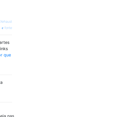
—
Xehaust
fonte
artes
inks
r que
ra
eia nas