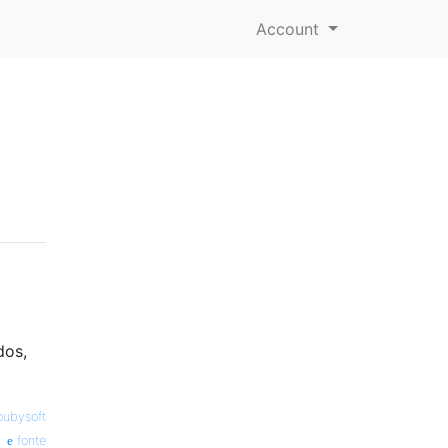
Account
dos,
oubysoft
fonte