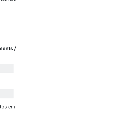
ments /
ntos em