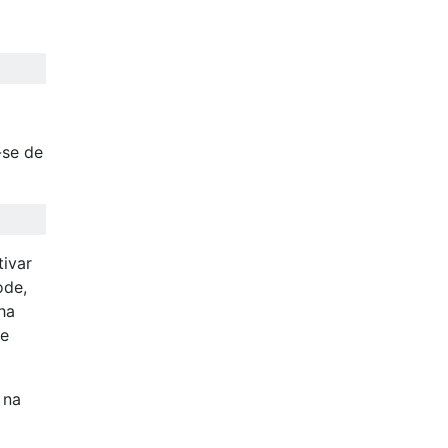
-se de
tivar
ode,
ha
de
 na