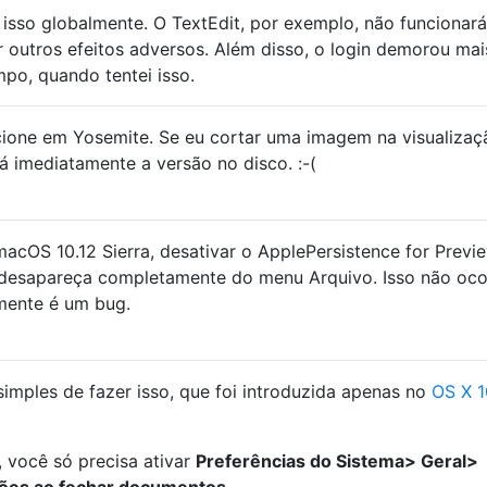
isso globalmente. O TextEdit, por exemplo, não funcionará
 outros efeitos adversos. Além disso, o login demorou mai
po, quando tentei isso.
cione em Yosemite. Se eu cortar uma imagem na visualizaç
rá imediatamente a versão no disco. :-(
macOS 10.12 Sierra, desativar o ApplePersistence for Previ
' desapareça completamente do menu Arquivo. Isso não oco
mente é um bug.
imples de fazer isso, que foi introduzida apenas no
OS X 1
 você só precisa ativar
Preferências do Sistema> Geral>
ações ao fechar documentos
.