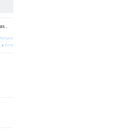
as .
entalist
fonte