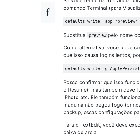
Se você tem uma tolerância para
comando Terminal (para Visuali
Substitua
pelo nome do 
preview
Como alternativa, você pode c
que isso causa logins lentos, p
Posso confirmar que isso funcio
o Resume), mas também deve fun
iPhoto etc. Ele também funciona
máquina não pegou fogo (brinc
backup, essas configurações par
Para o TextEdit, você deve exe
caixa de areia: