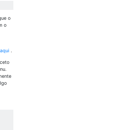
que o
m o
aqui
.
xceto
nu.
mente
algo