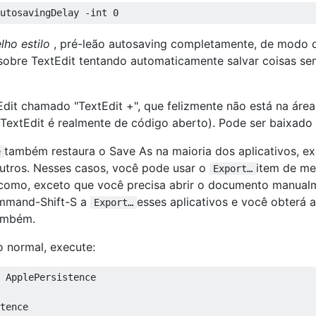
lho estilo
, pré-leão autosaving completamente, de modo 
sobre TextEdit tentando automaticamente salvar coisas se
dit chamado "TextEdit +", que felizmente não está na área
 TextEdit é realmente de código aberto). Pode ser baixado
também restaura o Save As na maioria dos aplicativos, e
e
outros. Nesses casos, você pode usar o
item de me
Export…
r como, exceto que você precisa abrir o documento manual
mand-Shift-S a
esses aplicativos e você obterá 
Export…
ambém.
 normal, execute:
 ApplePersistence

tence
