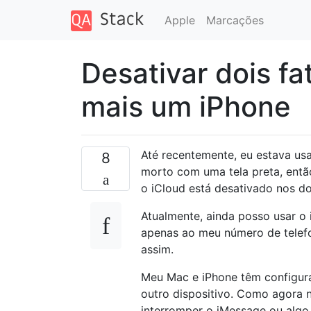
Apple
Marcações
Desativar dois f
mais um iPhone
Até recentemente, eu estava us
8
morto com uma tela preta, entã
o iCloud está desativado nos doi
Atualmente, ainda posso usar 
apenas ao meu número de telefo
assim.
Meu Mac e iPhone têm configura
outro dispositivo. Como agora 
interromper o iMessage ou algo