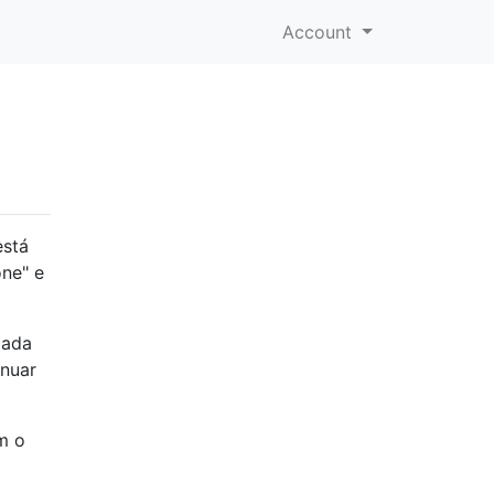
Account
está
ne" e
tada
inuar
m o