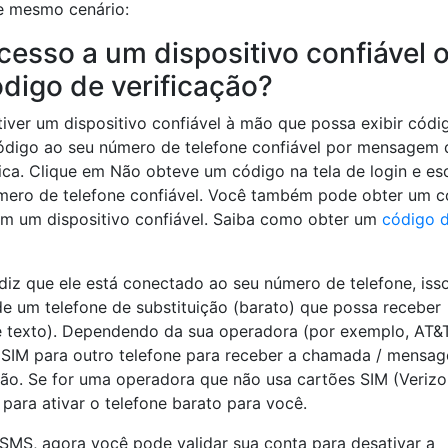
e mesmo cenário:
acesso a um dispositivo confiável 
digo de verificação?
tiver um dispositivo confiável à mão que possa exibir códi
código ao seu número de telefone confiável por mensagem 
a. Clique em Não obteve um código na tela de login e es
mero de telefone confiável. Você também pode obter um 
m um dispositivo confiável. Saiba como obter um
código 
diz que ele está conectado ao seu número de telefone, iss
e um telefone de substituição (barato) que possa receber
texto). Dependendo da sua operadora (por exemplo, AT&
 SIM para outro telefone para receber a chamada / mensa
ção. Se for uma operadora que não usa cartões SIM (Verizo
s para ativar o telefone barato para você.
SMS, agora você pode validar sua conta para desativar a