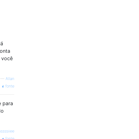
rá
conta
e você
—
Allan
fonte
e para
do
ssssiiee
fonte