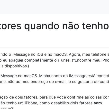
atores quando não tenho
ando o iMessage no iOS e no macOS. Agora, meu telefone 
o eu apaguei completamente o iTunes. ("Encontre meu iPho
s dispositivos.)
o iMessage no macOS. Minha conta do iMessage está conec
ne, não ao meu endereço de e-mail, e eu gostaria de cont
ção de dois fatores, para que você confirme as coisas co
não tenho um iPhone, como desabilito dois fatores
sem
 assim?