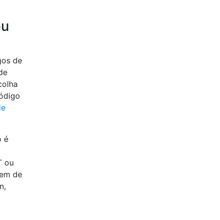
ou
gos de
de
colha
código
de
o é
T ou
gem de
n,