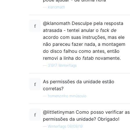
—
klanomath
@klanomath Desculpe pela resposta
atrasada - tentei anular o
fsck de
acordo com suas instruções, mas ele
não pareceu fazer nada, a montagem
do disco falhou como antes, então
removi a linha do
fstab
novamente.
—
31917 Winterflags
As permissões da unidade estão
corretas?
—
homenzinho minúsculo
@littletinyman Como posso verificar as
permissões da unidade? Obrigado!
—
Winterflags 08/08/19