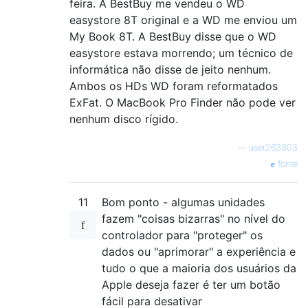
feira. A BestBuy me vendeu o WD
easystore 8T original e a WD me enviou um
My Book 8T. A BestBuy disse que o WD
easystore estava morrendo; um técnico de
informática não disse de jeito nenhum.
Ambos os HDs WD foram reformatados
ExFat. O MacBook Pro Finder não pode ver
nenhum disco rígido.
—
user263303
fonte
11
Bom ponto - algumas unidades
fazem "coisas bizarras" no nível do
controlador para "proteger" os
dados ou "aprimorar" a experiência e
tudo o que a maioria dos usuários da
Apple deseja fazer é ter um botão
fácil para desativar