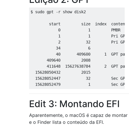
$ sudo gpt -r show disk2

        start         size  index  contents
            0            1         PMBR

            1            1         Pri GPT 
            2           32         Pri GPT 
           34            6         

           40       409600      1  GPT part
       409640         2008         

       411648  15627638784      2  GPT part
  15628050432         2015         

  15628052447           32         Sec GPT 
Edit 3: Montando EFI
Aparentemente, o macOS é capaz de montar
e o Finder lista o conteúdo da EFI.