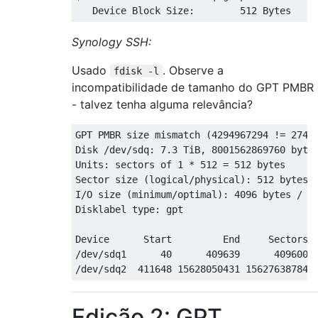
Synology SSH:
Usado
. Observe a
fdisk -l
incompatibilidade de tamanho do GPT PMBR
- talvez tenha alguma relevância?
GPT PMBR size mismatch (4294967294 != 27431
Disk /dev/sdq: 7.3 TiB, 8001562869760 bytes
Units: sectors of 1 * 512 = 512 bytes

Sector size (logical/physical): 512 bytes /
I/O size (minimum/optimal): 4096 bytes / 40
Disklabel type: gpt

Device      Start         End     Sectors  
/dev/sdq1      40      409639      409600  
Edição 2: GPT