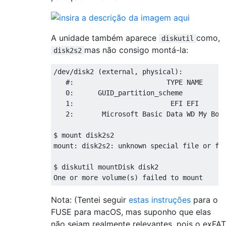
A unidade também aparece
como,
diskutil
mas não consigo montá-la:
disk2s2
/dev/disk2 (external, physical):

   #:                       TYPE NAME      
   0:      GUID_partition_scheme           
   1:                        EFI EFI       
   2:       Microsoft Basic Data WD My Book
$ mount disk2s2

mount: disk2s2: unknown special file or fil
$ diskutil mountDisk disk2

Nota: (Tentei seguir
estas instruções
para o
FUSE para macOS, mas suponho que elas
não sejam realmente relevantes, pois o exFAT