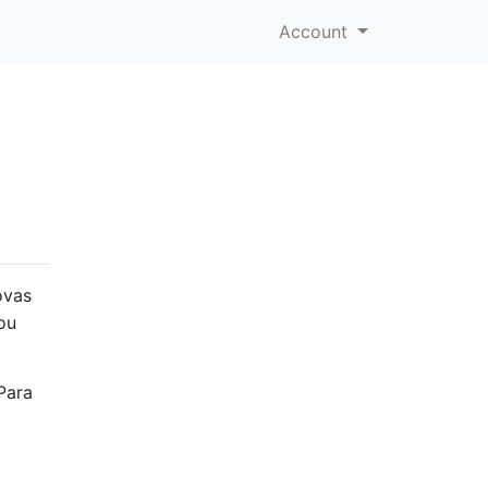
Account
ovas
ou
Para