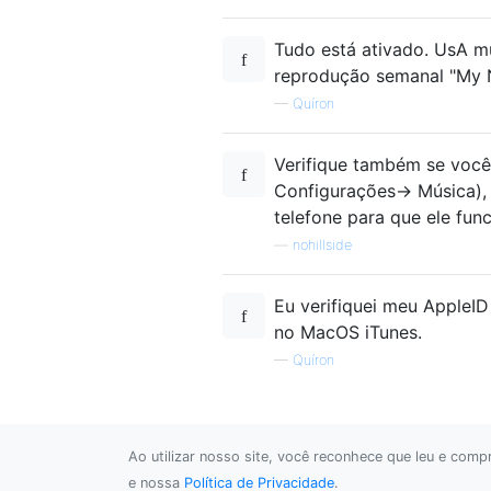
Tudo está ativado. UsA m
reprodução semanal "My 
—
Quíron
Verifique também se você 
Configurações-> Música), 
telefone para que ele fun
—
nohillside
Eu verifiquei meu AppleID
no MacOS iTunes.
—
Quíron
Ao utilizar nosso site, você reconhece que leu e com
e nossa
Política de Privacidade
.