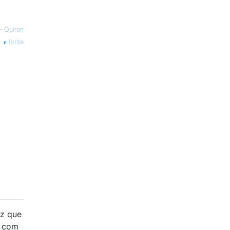
—
Quíron
fonte
iz que
e com