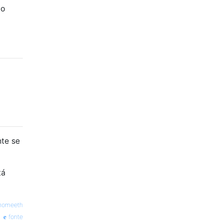
ão
nte se
tá
nomeeth
fonte