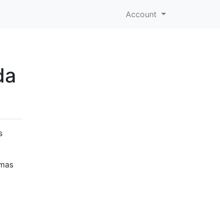
Account
da
s
 mas