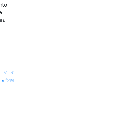
nto
e
ara
ser51279
fonte