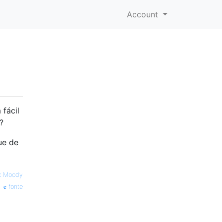
Account
fácil
?
ue de
k Moody
fonte