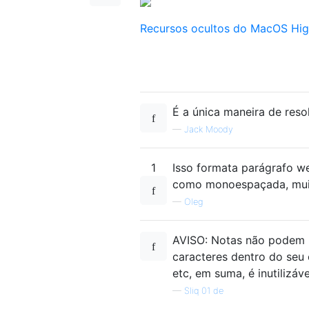
Recursos ocultos do MacOS High
É a única maneira de reso
—
Jack Moody
1
Isso formata parágrafo we
como monoespaçada, muito
—
Oleg
AVISO: Notas não podem l
caracteres dentro do seu
etc, em suma, é inutilizá
—
Sliq 01 de