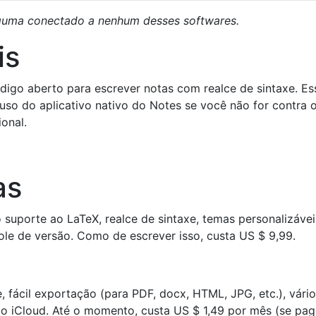
lguma conectado a nenhum desses softwares.
is
digo aberto para escrever notas com realce de sintaxe. Es
 uso do aplicativo nativo do Notes se você não for contra 
onal.
as
suporte ao LaTeX, realce de sintaxe, temas personalizávei
ole de versão. Como de escrever isso, custa US $ 9,99.
, fácil exportação (para PDF, docx, HTML, JPG, etc.), vári
do iCloud. Até o momento, custa US $ 1,49 por mês (se pa