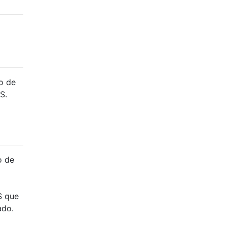
o de
S.
o de
S que
ado.