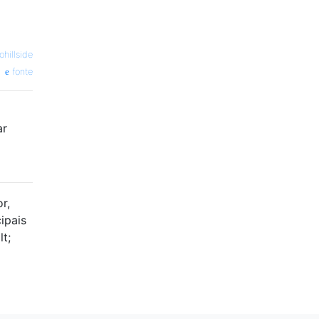
ohillside
fonte
ar
r,
ipais
t;