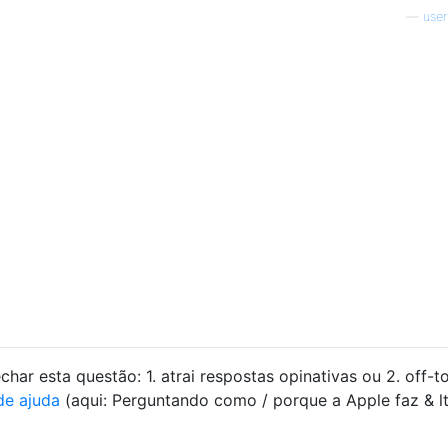
—
use
har esta questão: 1. atrai respostas opinativas ou 2. off-t
de ajuda
(aqui: Perguntando como / porque a Apple faz & lt