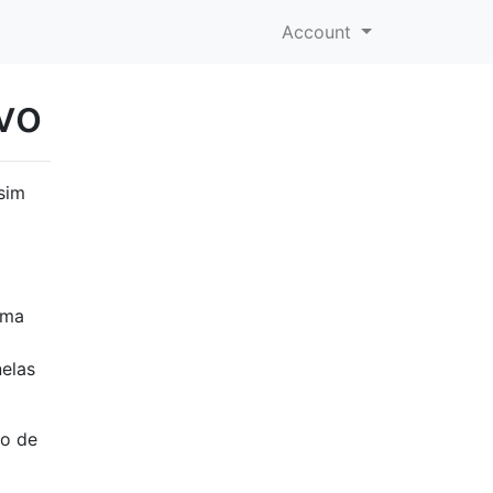
Account
vo
sim
uma
nelas
to de