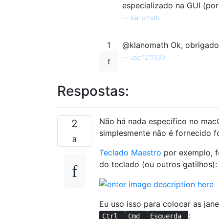
especializado na GUI (por
—
klanomath
1
@klanomath Ok, obrigado 
—
user1211030
Respostas:
Não há nada específico no macO
2
simplesmente não é fornecido fo
Teclado Maestro
por exemplo, f
do teclado (ou outros gatilhos):
Eu uso isso para colocar as jan
:
Ctrl
Cmd
Esquerda