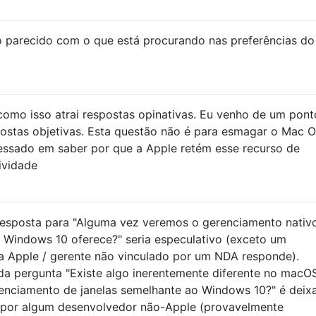
go parecido com o que está procurando nas preferências do
omo isso atrai respostas opinativas. Eu venho de um pont
postas objetivas. Esta questão não é para esmagar o Mac O
essado em saber por que a Apple retém esse recurso de
ividade
esposta para "Alguma vez veremos o gerenciamento nativ
Windows 10 oferece?" seria especulativo (exceto um
a Apple / gerente não vinculado por um NDA responde).
da pergunta "Existe algo inerentemente diferente no macO
nciamento de janelas semelhante ao Windows 10?" é deix
 por algum desenvolvedor não-Apple (provavelmente