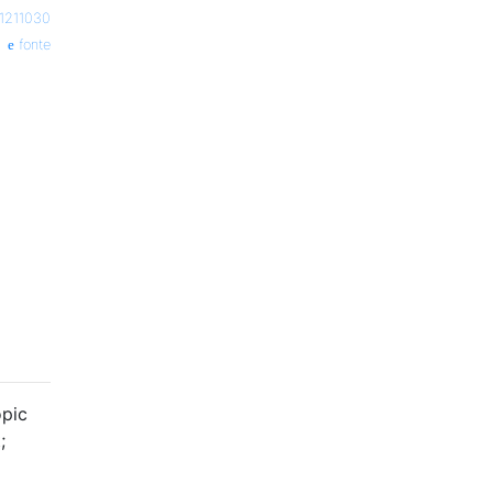
r1211030
fonte
opic
;