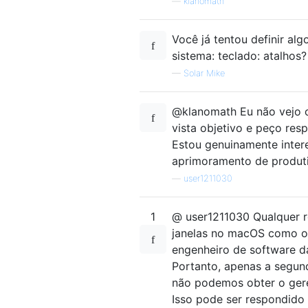
—
klanomath
Você já tentou definir al
sistema: teclado: atalhos?
—
Solar Mike
@klanomath Eu não vejo c
vista objetivo e peço res
Estou genuinamente inter
aprimoramento de produt
—
user1211030
1
@ user1211030 Qualquer r
janelas no macOS como o 
engenheiro de software d
Portanto, apenas a segun
não podemos obter o gere
Isso pode ser respondido