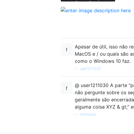
Apesar de útil, isso não r
MacOS e / ou quais são as
como o Windows 10 faz.
—
user1211030
@ user1211030 A parte "po
não pergunte sobre os seg
geralmente são encerradas
alguma coisa XYZ & gt;"
—
nohillside