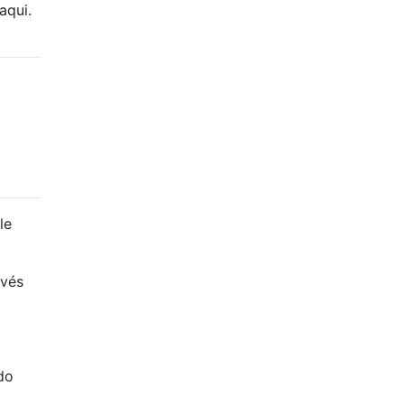
aqui.
le
avés
do