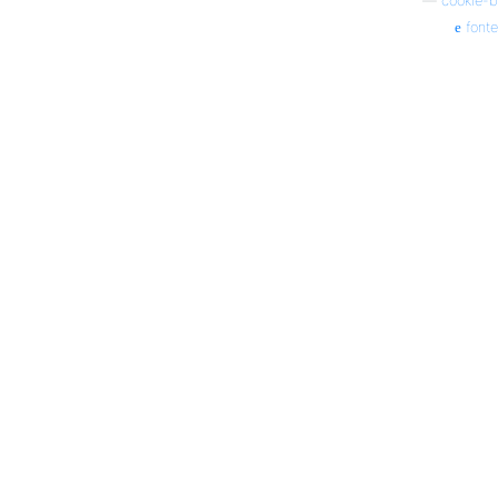
—
cookie-b
fonte