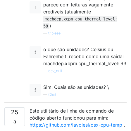
parece com leituras vagamente
credíveis (atualmente
machdep.xcpm.cpu_thermal_level:
)
58
—
tripleee
o que são unidades? Celsius ou
Fahrenheit, recebo como uma saída:
machdep.xcpm.cpu_thermal_level: 93
—
dev_null
Sim. Quais são as unidades? \
—
Chet
Este utilitário de linha de comando de
25
código aberto funcionou para mim:
https://github.com/lavoiesl/osx-cpu-temp
.