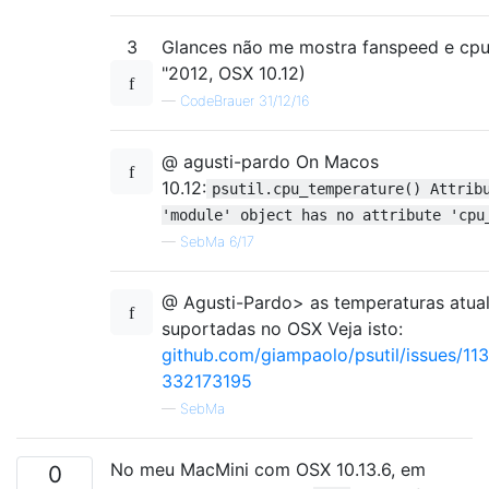
3
Glances não me mostra fanspeed e cpu
"2012, OSX 10.12)
—
CodeBrauer 31/12/16
@ agusti-pardo On Macos
10.12:
psutil.cpu_temperature() Attrib
'module' object has no attribute 'cpu
—
SebMa 6/17
@ Agusti-Pardo> as temperaturas atua
suportadas no OSX Veja isto:
github.com/giampaolo/psutil/issues/1
332173195
—
SebMa
No meu MacMini com OSX 10.13.6, em
0