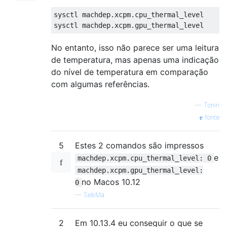
sysctl machdep
.
xcpm
.
cpu_thermal_level
sysctl machdep
.
xcpm
.
gpu_thermal_level
No entanto, isso não parece ser uma leitura
de temperatura, mas apenas uma indicação
do nível de temperatura em comparação
com algumas referências.
—
Tonin
fonte
5
Estes 2 comandos são impressos
e
machdep.xcpm.cpu_thermal_level: 0
machdep.xcpm.gpu_thermal_level:
no Macos 10.12
0
—
SebMa
2
Em 10.13.4 eu conseguir o que se