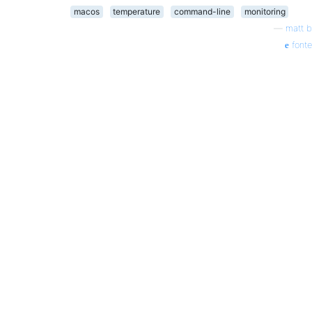
macos
temperature
command-line
monitoring
—
matt b
fonte