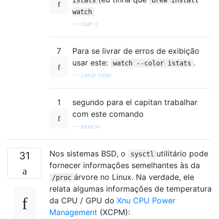
watch
—
usar o
7
Para se livrar de erros de exibição
usar este:
.
watch --color istats
—
Lenar Hoyt
1
segundo para el capitan trabalhar
com este comando
—
xaxxon
Nos sistemas BSD, o
utilitário pode
31
sysctl
fornecer informações semelhantes às da
árvore no Linux. Na verdade, ele
/proc
relata algumas informações de temperatura
da CPU / GPU do
Xnu CPU Power
Management
(XCPM):