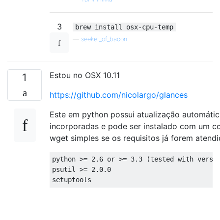
3
brew install osx-cpu-temp
—
seeker_of_bacon
Estou no OSX 10.11
1
https://github.com/nicolargo/glances
Este em python possui atualização automátic
incorporadas e pode ser instalado com um c
wget simples se os requisitos já forem atendi
python 
>=
2.6
 or 
>=
3.3
(
tested with versi
psutil 
>=
2.0
.
0
setuptools