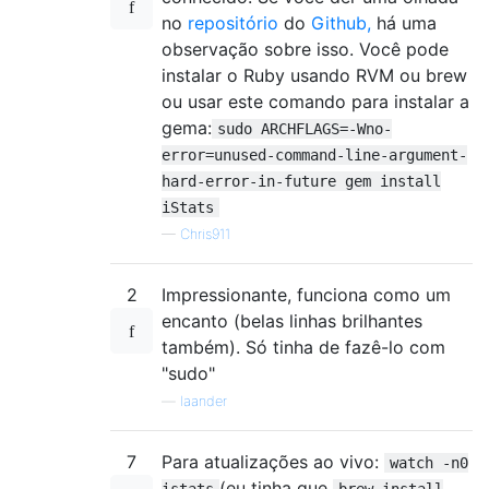
no
repositório
do
Github,
há uma
observação sobre isso. Você pode
instalar o Ruby usando RVM ou brew
ou usar este comando para instalar a
gema:
sudo ARCHFLAGS=-Wno-
error=unused-command-line-argument-
hard-error-in-future gem install
iStats
—
Chris911
2
Impressionante, funciona como um
encanto (belas linhas brilhantes
também). Só tinha de fazê-lo com
"sudo"
—
laander
7
Para atualizações ao vivo:
watch -n0
(eu tinha que
istats
brew install