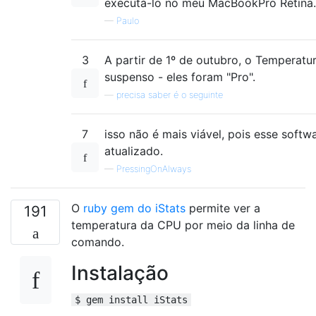
executá-lo no meu MacBookPro Retina.
—
Paulo
3
A partir de 1º de outubro, o Temperatur
suspenso - eles foram "Pro".
—
precisa saber é o seguinte
7
isso não é mais viável, pois esse softw
atualizado.
—
PressingOnAlways
O
ruby gem do iStats
permite ver a
191
temperatura da CPU por meio da linha de
comando.
Instalação
$ gem install iStats