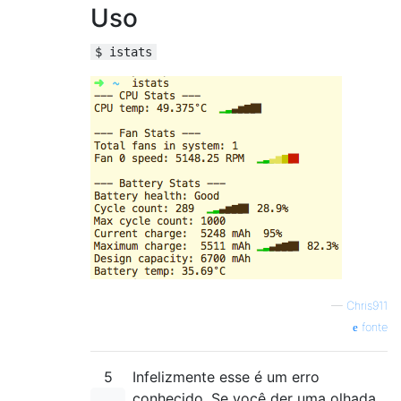
Uso
$ istats
—
Chris911
fonte
5
Infelizmente esse é um erro
conhecido. Se você der uma olhada