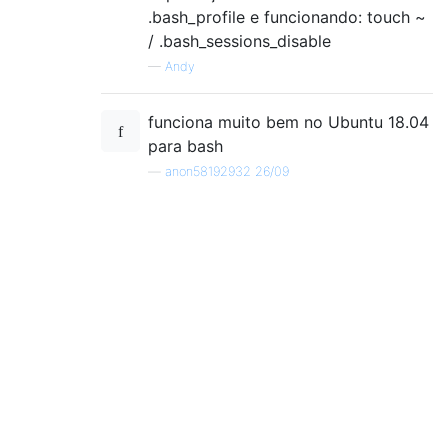
.bash_profile e funcionando: touch ~
/ .bash_sessions_disable
—
Andy
funciona muito bem no Ubuntu 18.04
para bash
—
anon58192932 26/09