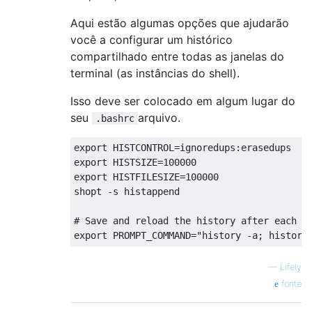
Aqui estão algumas opções que ajudarão
você a configurar um histórico
compartilhado entre todas as janelas do
terminal (as instâncias do shell).
Isso deve ser colocado em algum lugar do
seu
arquivo.
.bashrc
export HISTCONTROL
=
ignoredups
:
erasedups  
#
export HISTSIZE
=
100000
#
export HISTFILESIZE
=
100000
#
shopt 
-
s histappend                      
#
# Save and reload the history after each c
export PROMPT_COMMAND
=
"history -a; history
—
Lifely
fonte