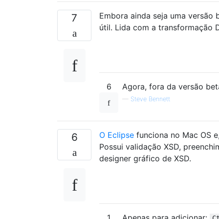
Embora ainda seja uma versão b
7
útil. Lida com a transformação
6
Agora, fora da versão bet
—
Steve Bennett
O Eclipse
funciona no Mac OS e,
6
Possui validação XSD, preenchi
designer gráfico de XSD.
1
Apenas para adicionar:
C