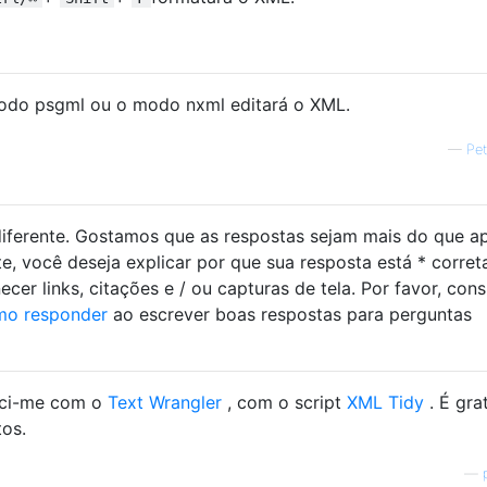
odo psgml ou o modo nxml editará o XML.
—
Pet
iferente. Gostamos que as respostas sejam mais do que a
e, você deseja explicar por que sua resposta está * corret
cer links, citações e / ou capturas de tela. Por favor, cons
o responder
ao escrever boas respostas para perguntas
leci-me com o
Text Wrangler
, com o script
XML Tidy
. É gra
tos.
—