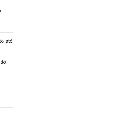
a
to até
 do