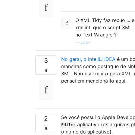
O XML Tidy faz recuo ... 
xmllint, que o script XML 
no Text Wrangler?
—
Larsh
No geral, o IntelliJ IDEA
é um bo
3
maneiras como destaque de sin
XML. Não usei muito para XML, m
pensei em mencioná-lo aqui.
Se você possui o Apple Develope
2
aplicativo (os arquivos p
Editor
o nome do aplicativo).