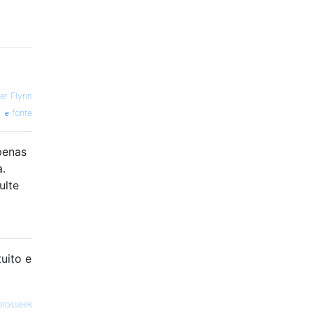
er Flynn
fonte
penas
a.
ulte
tuito e
prosseek