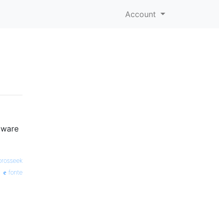
Account
tware
prosseek
fonte