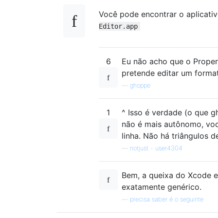
Você pode encontrar o aplicativ
Editor.app
6
Eu não acho que o Propert
pretende editar um formato
—
ghoppe
1
^ Isso é verdade (o que 
não é mais autônomo, vo
linha. Não há triângulos 
—
notjust - user4304
Bem, a queixa do Xcode e
exatamente genérico.
—
precisa saber é o seguinte