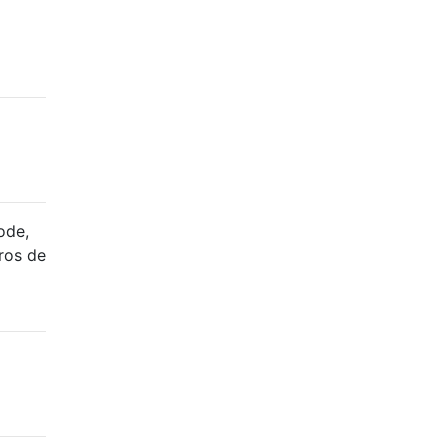
ode,
ros de