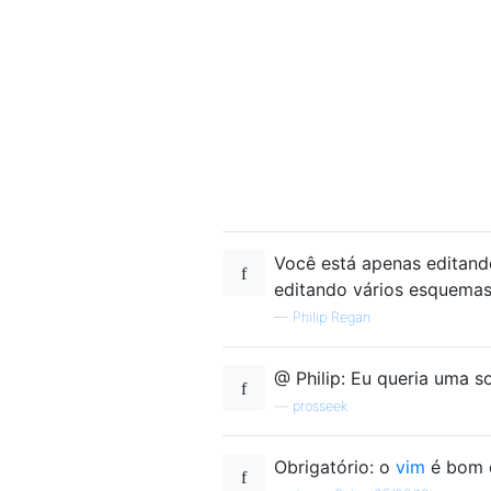
Você está apenas editando
editando vários esquema
—
Philip Regan
@ Philip: Eu queria uma s
—
prosseek
Obrigatório: o
vim
é bom o