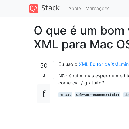
Apple
Marcações
O que é um bom v
XML para Mac O
Eu uso o
XML Editor da XMLmi
50
Não é ruim, mas espero um edit
comercial / gratuito?
macos
software-recommendation
de