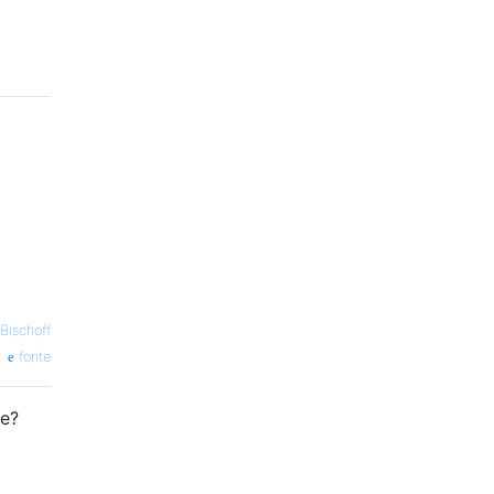
Bischoff
fonte
ue?