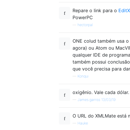
Repare o link para o
EditX
PowerPC
—
hectorpal
ONE colud também usa o n
agora) ou Atom ou MacVIM
qualquer IDE de program
também possui conclusão
que você precisa para da
—
Konqui
oxigênio. Vale cada dólar.
—
James.garriss 13/03/19
O URL do XMLMate está 
—
Hauke