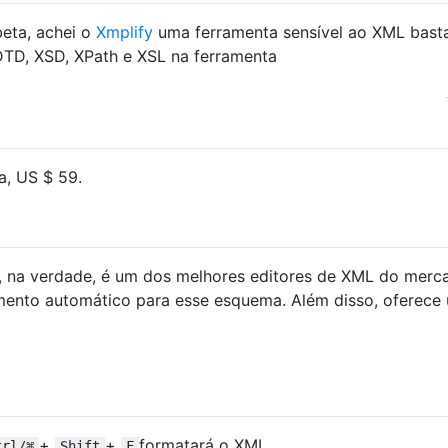
eta, achei o
Xmplify
uma ferramenta sensível ao XML bast
 DTD, XSD, XPath e XSL na ferramenta
a, US $ 59.
 na verdade, é um dos melhores editores de XML do merc
mento automático para esse esquema. Além disso, oferece
+
+
formatará o XML.
trl/⌘
Shift
F