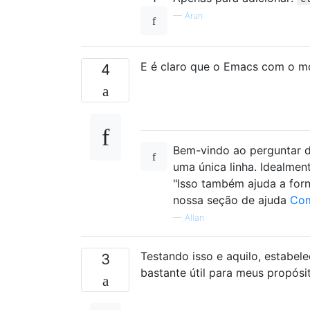
—
Arun
E é claro que o Emacs com o m
4
Bem-vindo ao perguntar d
uma única linha. Idealment
"Isso também ajuda a forne
nossa seção de ajuda
Com
—
Allan
Testando isso e aquilo, estabe
3
bastante útil para meus propósi