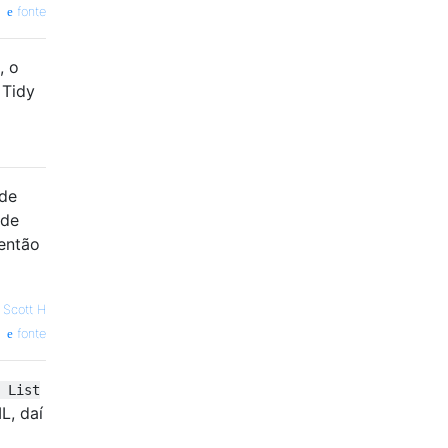
fonte
, o
 Tidy
de
 de
 então
—
Scott H
fonte
 List
L, daí