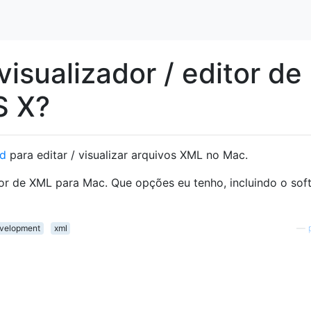
isualizador / editor de
S X?
nd
para editar / visualizar arquivos XML no Mac.
or de XML para Mac. Que opções eu tenho, incluindo o sof
velopment
xml
—