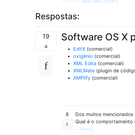
—
Jason Salaz 25/09/12
Respostas:
Software OS X 
19
EditX
(comercial)
oxigênio
(comercial)
XML Edita
(comercial)
XMLMate
(plugin de código
XMPlify
(comercial)
8
Dos muitos mencionados a
Qual é o comportamento 
—
Vihung