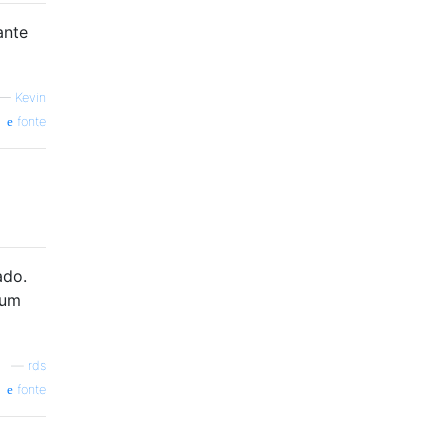
ante
—
Kevin
fonte
ado.
 um
—
rds
fonte