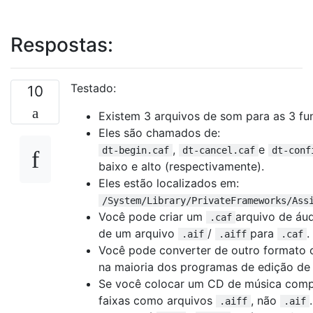
Respostas:
Testado:
10
Existem 3 arquivos de som para as 3 funç
Eles são chamados de:
,
e
dt-begin.caf
dt-cancel.caf
dt-conf
baixo e alto (respectivamente).
Eles estão localizados em:
/System/Library/PrivateFrameworks/Ass
Você pode criar um
arquivo de áu
.caf
de um arquivo
/
para
.
.aif
.aiff
.caf
Você pode converter de outro formato 
na maioria dos programas de edição de 
Se você colocar um CD de música comp
faixas como arquivos
, não
.aiff
.aif