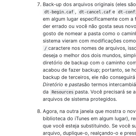
Back-up dos arquivos originais (eles s
,
e
dt-begin.caf
dt-cancel.caf
dt-conf
em algum lugar especificamente com a f
der errado ou você não gosta seus novo
gosto de nomear a pasta como o caminh
sistema vieram com modificações como 
caractere nos nomes de arquivos, is
/
deseja o melhor dos dois mundos, simpl
diretório de backup com o caminho com
acabou de fazer backup; portanto, se
backup de terceiros, ele não conseguirá
Diretório
e
pasta
são termos intercambiáv
da
pasta. Você precisará se a
Resources
arquivos de sistema protegidos.
Agora, na outra janela que mostra o no
biblioteca do iTunes em algum lugar), 
que você esteja substituindo. Se você s
arquivo, duplique-o, realçando-o e pre