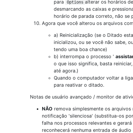
para
alterar os horários de
Options
desmarcando as caixas e pression
horário de parada correto, não se 
Agora que você alterou os arquivos co
a) Reinicialização (se o Ditado es
inicializou, ou se você não sabe, o
tendo uma boa chance)
b) interrompa o processo '
assista
o que isso significa, basta reinici
até agora.)
Quando o computador voltar a ligar
para reativar o ditado.
Notas de usuário avançado / monitor de ativi
NÃO
remova simplesmente os arquivos r
notificação 'silenciosa' (substitua-os p
falha nos processos relevantes e gerará
reconhecerá nenhuma entrada de áudio 