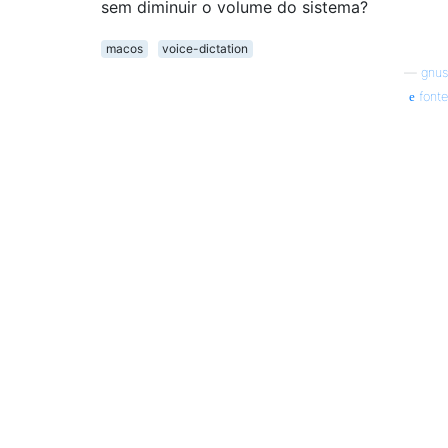
sem diminuir o volume do sistema?
macos
voice-dictation
—
gnus
fonte