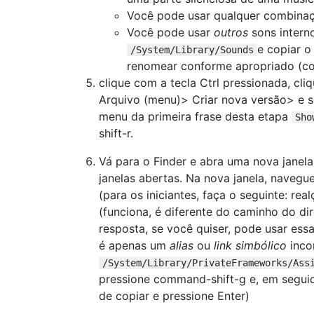
Você pode usar qualquer combinaç
Você pode usar
outros
sons interno
e copiar o 
/System/Library/Sounds
renomear conforme apropriado (con
clique com a tecla Ctrl pressionada, cl
Arquivo (menu)> Criar nova versão> e 
menu da primeira frase desta etapa
Sho
shift-r.
Vá para o Finder e abra uma nova janela
janelas abertas. Na nova janela, navegu
(para os iniciantes, faça o seguinte: r
(funciona, é diferente do caminho do di
resposta, se você quiser, pode usar ess
é apenas um
alias
ou
link simbólico
inco
/System/Library/PrivateFrameworks/Ass
pressione command-shift-g e, em segui
de copiar e pressione Enter)