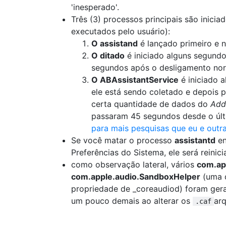
'inesperado'.
Três (3) processos principais são inici
executados pelo usuário):
O assistand
é lançado primeiro e nã
O ditado
é iniciado alguns segund
segundos após o desligamento norm
O ABAssistantService
é iniciado 
ele está sendo coletado e depois 
certa quantidade de dados do
Add
passaram 45 segundos desde o últ
para mais pesquisas que eu e outr
Se você matar o processo
assistantd
en
Preferências do Sistema, ele será reinici
como observação lateral, vários
com.ap
com.apple.audio.SandboxHelper
(uma d
propriedade de _coreaudiod) foram ger
um pouco demais ao alterar os
ar
.caf