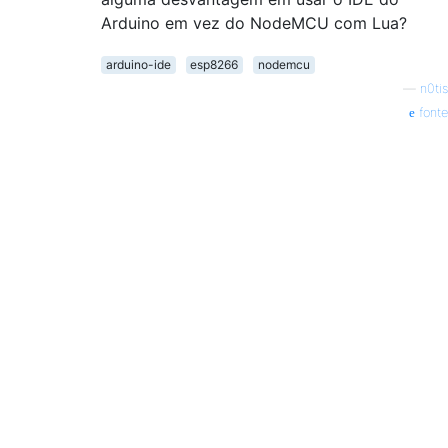
Arduino em vez do NodeMCU com Lua?
arduino-ide
esp8266
nodemcu
—
n0tis
fonte