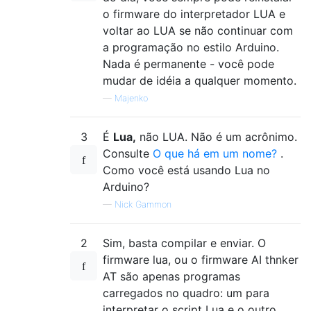
o firmware do interpretador LUA e
voltar ao LUA se não continuar com
a programação no estilo Arduino.
Nada é permanente - você pode
mudar de idéia a qualquer momento.
—
Majenko
3
É
Lua,
não LUA. Não é um acrônimo.
Consulte
O que há em um nome?
.
Como você está usando Lua no
Arduino?
—
Nick Gammon
2
Sim, basta compilar e enviar. O
firmware lua, ou o firmware AI thnker
AT são apenas programas
carregados no quadro: um para
interpretar o script Lua e o outro