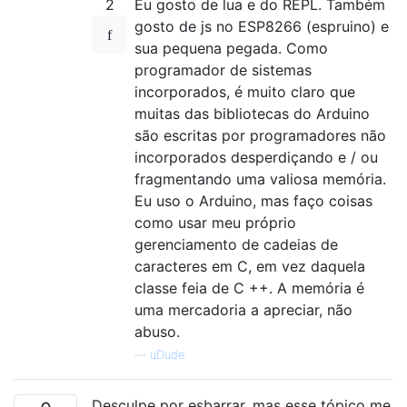
2
Eu gosto de lua e do REPL. Também
gosto de js no ESP8266 (espruino) e
sua pequena pegada. Como
programador de sistemas
incorporados, é muito claro que
muitas das bibliotecas do Arduino
são escritas por programadores não
incorporados desperdiçando e / ou
fragmentando uma valiosa memória.
Eu uso o Arduino, mas faço coisas
como usar meu próprio
gerenciamento de cadeias de
caracteres em C, em vez daquela
classe feia de C ++. A memória é
uma mercadoria a apreciar, não
abuso.
—
uDude
Desculpe por esbarrar, mas esse tópico me