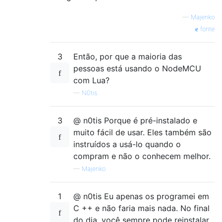
—
Majenko
fonte
3
Então, por que a maioria das
pessoas está usando o NodeMCU
com Lua?
—
N0tis
3
@ n0tis Porque é pré-instalado e
muito fácil de usar. Eles também são
instruídos a usá-lo quando o
compram e não o conhecem melhor.
—
Majenko
1
@ n0tis Eu apenas os programei em
C ++ e não faria mais nada. No final
do dia, você sempre pode reinstalar