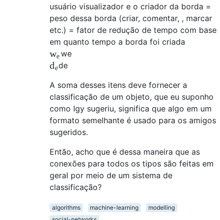
usuário visualizador e o criador da borda =
peso dessa borda (criar, comentar, , marcar
etc.) = fator de redução de tempo com base
em quanto tempo a borda foi criada
w
w
e
e
d
d
e
e
A soma desses itens deve fornecer a
classificação de um objeto, que eu suponho
como Igy sugeriu, significa que algo em um
formato semelhante é usado para os amigos
sugeridos.
Então, acho que é dessa maneira que as
conexões para todos os tipos são feitas em
geral por meio de um sistema de
classificação?
algorithms
machine-learning
modelling
social-networks