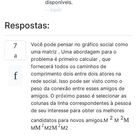
disponíveis.
—
Kaveh
Respostas:
Você pode pensar no gráfico social como
7
uma matriz . Uma abordagem para o
problema é primeiro calcular , que
fornecerá todos os caminhos de
comprimento dois entre dois atores na
rede social. Isso pode ser visto como o
peso da conexão entre esses amigos de
amigos. O próximo passo é selecionar as
colunas da linha correspondentes à pessoa
de seu interesse para obter os melhores
2
2
M
candidatos para novos amigos.
M
M
2
2
M
M
M
M
2
M
2