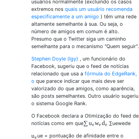
usuários normalmente (excluindo os casos
extremos nos
quais um usuário recomenda
especificamente a um amigo
) têm uma rede
altamente semelhante à sua. Ou seja, o
número de amigos em comum é alto.
Presumo que o Twitter siga um caminho
semelhante para o mecanismo "Quem seguir".
Stephen Doyle (Igy)
, um funcionário do
Facebook, sugeriu que o feed de notícias
relacionado que usa a
fórmula do EdgeRank,
o
que parece indicar que mais deve ser
valorizado do que amigos, como aparência,
são posts semelhantes. Outro usuário sugeriu
o sistema Google Rank.
O Facebook declara a Otimização do feed de
∑
u
w
d
notícias como em que
∑
u
e
w
e
d
e
e
e
e
u
u
e
= pontuação de afinidade entre o
e