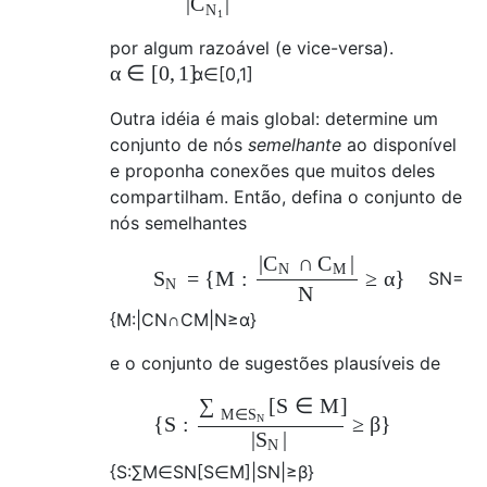
|
|
C
N
1
por algum razoável (e vice-versa).
α
∈
[
0
,
1
]
α
∈
[
0
,
1
]
Outra idéia é mais global: determine um
conjunto de nós
semelhante
ao disponível
e proponha conexões que muitos deles
compartilham. Então, defina o conjunto de
nós semelhantes
|
∩
|
C
C
N
M
=
{
M
:
≥
α
}
S
S
N
=
N
N
{
M
:
|
C
N
∩
C
M
|
N
≥
α
}
e o conjunto de sugestões plausíveis de
[
S
∈
M
]
∑
M
∈
S
N
{
S
:
≥
β
}
|
|
S
N
{
S
:
∑
M
∈
S
N
[
S
∈
M
]
|
S
N
|
≥
β
}