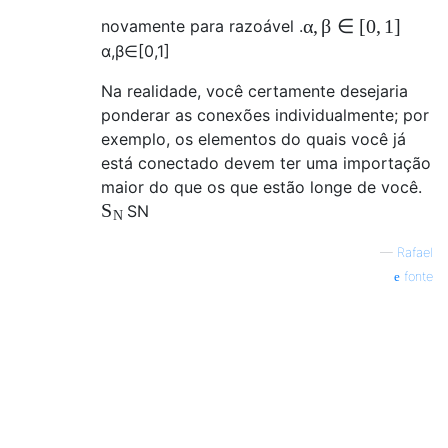
α
,
β
∈
[
0
,
1
]
novamente para razoável .
α
,
β
∈
[
0
,
1
]
Na realidade, você certamente desejaria
ponderar as conexões individualmente; por
exemplo, os elementos do quais você já
está conectado devem ter uma importação
maior do que os que estão longe de você.
S
S
N
N
—
Rafael
fonte