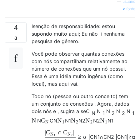
—
usuario
fonte
Isenção de responsabilidade: estou
4
supondo muito aqui; Eu não li nenhuma
pesquisa de gênero.
Você pode observar quantas conexões
com nós compartilham relativamente ao
número de conexões que um nó possui.
Essa é uma idéia muito ingênua (como
local), mas aqui vai.
Todo nó (pessoa ou outro conceito) tem
um conjunto de conexões . Agora, dados
dois nós e , sugira a se
C
N
N
N
N
N
1
2
2
1
N
C
N
N
N
N
N
C
N
N
1
N
2
N
2
N
1
N
1
2
2
1
|
∩
|
C
C
N
N
1
2
≥
α
|
C
N
1
∩
C
N
2
|
|
C
N
1
|
≥
α