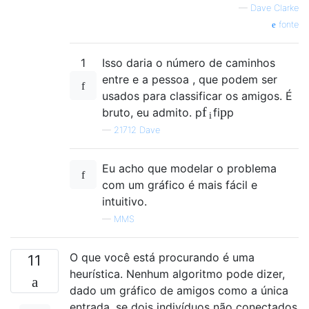
—
Dave Clarke
fonte
1
Isso daria o número de caminhos
entre e a pessoa , que podem ser
usados ​​para classificar os amigos. É
p
f
bruto, eu admito.
p
f
i
p
i
—
21712 Dave
Eu acho que modelar o problema
com um gráfico é mais fácil e
intuitivo.
—
MMS
O que você está procurando é uma
11
heurística. Nenhum algoritmo pode dizer,
dado um gráfico de amigos como a única
entrada, se dois indivíduos não conectados