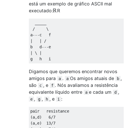
está um exemplo de gráfico ASCII mal
R
executado:
R
  _____

 /     \

a---c   f

|   | /

b   d---e

| \ |

Digamos que queremos encontrar novos
amigos para
.
Os amigos atuais de
,
a
a
b
são
, e
. Nós avaliamos a resistência
c
f
equivalente líquido entre
e cada um
,
a
d
,
,
, e
:
e
g
h
i
pair   resistance

(a,d)   6/7

(a,e)  13/7
