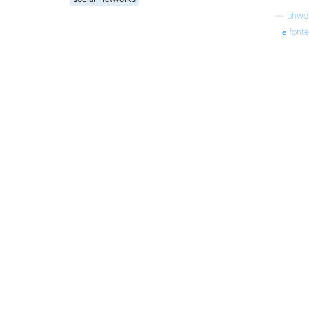
—
phwd
fonte