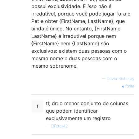
possui exclusividade. E
isso
não é
irredutível, porque você pode jogar fora o
Pet e obter {FirstName, LastName}, que
ainda é único. No entanto, {FirstName,
LastName} é irredutível porque nem
{FirstName} nem {LastName} são
exclusivos: existem duas pessoas com o
mesmo nome e duas pessoas com o
mesmo sobrenome.
—
David Richerby
fonte
tl; dr: o menor conjunto de colunas
que podem identificar
exclusivamente um registro
—
DForck42