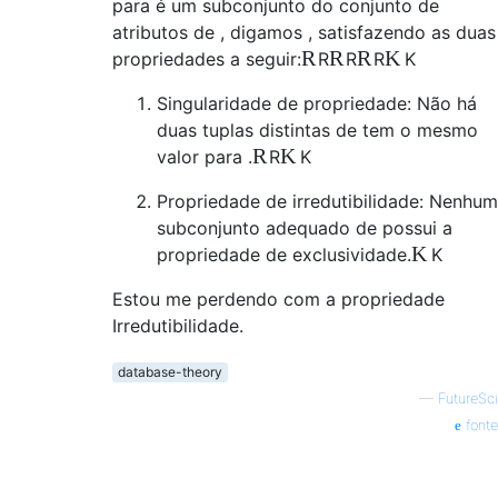
para é um subconjunto do conjunto de
atributos de , digamos , satisfazendo as duas
R
R
R
K
propriedades a seguir:
R
R
R
K
Singularidade de propriedade: Não há
duas tuplas distintas de tem o mesmo
R
K
valor para .
R
K
Propriedade de irredutibilidade: Nenhum
subconjunto adequado de possui a
K
propriedade de exclusividade.
K
Estou me perdendo com a propriedade
Irredutibilidade.
database-theory
—
FutureSci
fonte