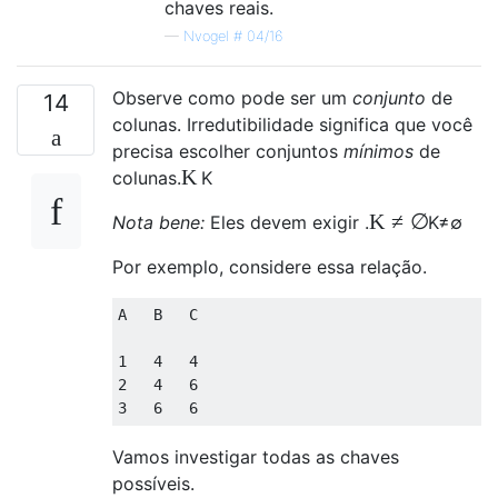
chaves reais.
—
Nvogel # 04/16
Observe como pode ser um
conjunto
de
14
colunas. Irredutibilidade significa que você
precisa escolher conjuntos
mínimos
de
K
colunas.
K
K
≠
∅
Nota bene:
Eles devem exigir .
K
≠
∅
Por exemplo, considere essa relação.
A   B   C

1   4   4

2   4   6

Vamos investigar todas as chaves
possíveis.