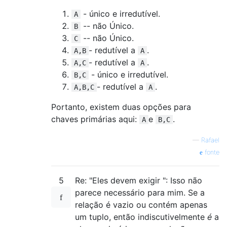
- único e irredutível.
A
-- não Único.
B
-- não Único.
C
- redutível a
.
A,B
A
- redutível a
.
A,C
A
- único e irredutível.
B,C
- redutível a
.
A,B,C
A
Portanto, existem duas opções para
chaves primárias aqui:
e
.
A
B,C
—
Rafael
fonte
5
Re: "Eles devem exigir ": Isso não
parece necessário para mim. Se a
relação é vazio ou contém apenas
um tuplo, então indiscutivelmente
é
a