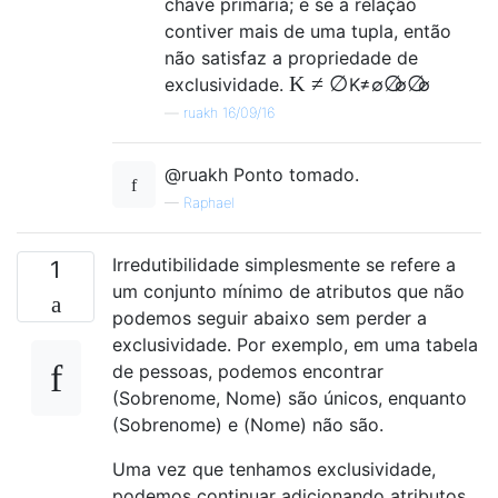
chave primária; e se a relação
contiver mais de uma tupla, então
não satisfaz a propriedade de
K
≠
∅
∅
∅
exclusividade.
K
≠
∅
∅
∅
—
ruakh 16/09/16
@ruakh Ponto tomado.
—
Raphael
Irredutibilidade simplesmente se refere a
1
um conjunto mínimo de atributos que não
podemos seguir abaixo sem perder a
exclusividade. Por exemplo, em uma tabela
de pessoas, podemos encontrar
(Sobrenome, Nome) são únicos, enquanto
(Sobrenome) e (Nome) não são.
Uma vez que tenhamos exclusividade,
podemos continuar adicionando atributos