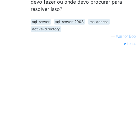
devo fazer ou onde devo procurar para
resolver isso?
sql-server
sql-server-2008
ms-access
active-directory
—
Warrior Bob
fonte