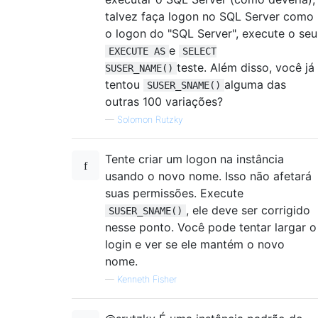
talvez faça logon no SQL Server como
o logon do "SQL Server", execute o seu
e
EXECUTE AS
SELECT
teste. Além disso, você já
SUSER_NAME()
tentou
alguma das
SUSER_SNAME()
outras 100 variações?
—
Solomon Rutzky
Tente criar um logon na instância
usando o novo nome. Isso não afetará
suas permissões. Execute
, ele deve ser corrigido
SUSER_SNAME()
nesse ponto. Você pode tentar largar o
login e ver se ele mantém o novo
nome.
—
Kenneth Fisher