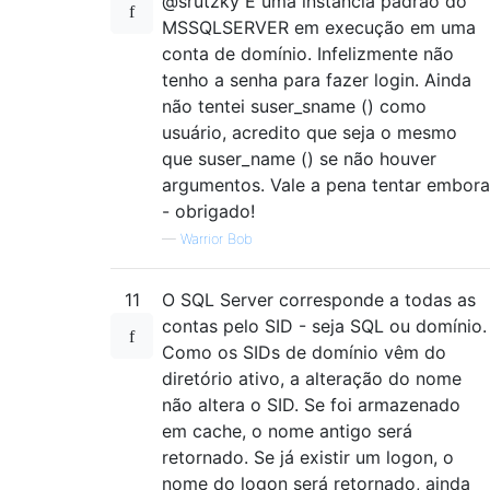
@srutzky É uma instância padrão do
MSSQLSERVER em execução em uma
conta de domínio. Infelizmente não
tenho a senha para fazer login. Ainda
não tentei suser_sname () como
usuário, acredito que seja o mesmo
que suser_name () se não houver
argumentos. Vale a pena tentar embora
- obrigado!
—
Warrior Bob
11
O SQL Server corresponde a todas as
contas pelo SID - seja SQL ou domínio.
Como os SIDs de domínio vêm do
diretório ativo, a alteração do nome
não altera o SID. Se foi armazenado
em cache, o nome antigo será
retornado. Se já existir um logon, o
nome do logon será retornado, ainda