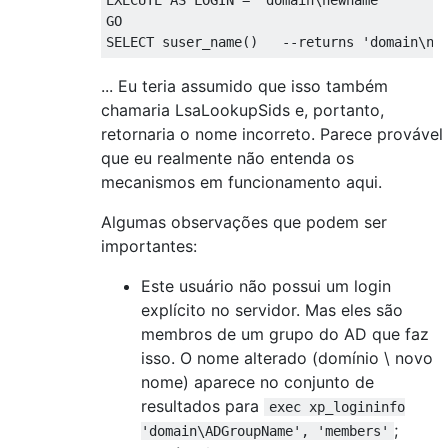
EXECUTE
AS
 LOGIN 
=
'domain\newname'
GO
SELECT
 suser_name
()
--returns 'domain\ne
... Eu teria assumido que isso também
chamaria LsaLookupSids e, portanto,
retornaria o nome incorreto. Parece provável
que eu realmente não entenda os
mecanismos em funcionamento aqui.
Algumas observações que podem ser
importantes:
Este usuário não possui um login
explícito no servidor. Mas eles são
membros de um grupo do AD que faz
isso. O nome alterado (domínio \ novo
nome) aparece no conjunto de
resultados para
exec xp_logininfo
;
'domain\ADGroupName', 'members'