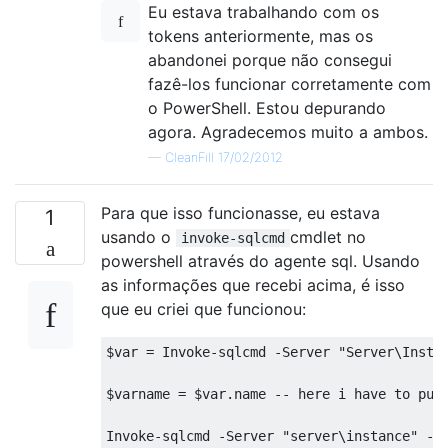
Eu estava trabalhando com os
tokens anteriormente, mas os
abandonei porque não consegui
fazê-los funcionar corretamente com
o PowerShell. Estou depurando
agora. Agradecemos muito a ambos.
—
CleanFill 17/02/2012
Para que isso funcionasse, eu estava
1
usando o
cmdlet no
invoke-sqlcmd
powershell através do agente sql. Usando
as informações que recebi acima, é isso
que eu criei que funcionou:
$var 
=
Invoke
-
sqlcmd 
-
Server
"Server\Insta
$varname 
=
 $var
.
name 
--
 here i have to put
Invoke
-
sqlcmd 
-
Server
"server\instance"
-
D