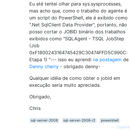
Eu até tentei olhar para sys.sysprocesses,
mas acho que, como o trabalho do agente é
um script do PowerShell, ele é exibido como
".Net SqlClient Data Provider", portanto, não
posso cortar o JOBID binário dos trabalhos
exibidos como "SQLAgent - TSQL JobStep
(Job
0xF1800243164745429C30474FFD5C990C:
Etapa 1) "--- isso eu aprendi
na postagem
de
Denny cherry
- obrigado denny-
Qualquer idéia de como obter o jobid em
execução seria muito apreciada.
Obrigado,
Chris
sql-server-2008
sql-server-2008-r2
powershell
—
CleanFill