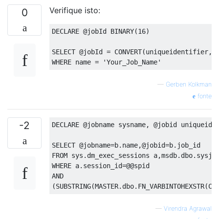
Verifique isto:
0
DECLARE
@
jobId BINARY
(
16
)
SELECT
@
jobId 
=
CONVERT
(
uniqueidentifier
,
 
WHERE
 name 
=
'Your_Job_Name'
—
Gerben Kolkman
fonte
-2
DECLARE
@
jobname sysname
,
@
jobid uniqueide
SELECT
@
jobname
=
b
.
name
,@
jobid
=
b
.
job_id  
FROM
 sys
.
dm_exec_sessions a
,
msdb
.
dbo
.
sysjo
WHERE
 a
.
session_id
=@@
spid
AND
(
SUBSTRING
(
MASTER
.
dbo
.
FN_VARBINTOHEXSTR
(
CO
—
Virendra Agrawal