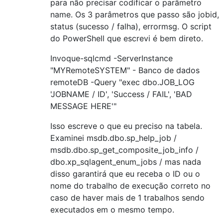
para não precisar codificar o parâmetro
name. Os 3 parâmetros que passo são jobid,
status (sucesso / falha), errormsg. O script
do PowerShell que escrevi é bem direto.
Invoque-sqlcmd -ServerInstance
"MYRemoteSYSTEM" - Banco de dados
remoteDB -Query "exec dbo.JOB_LOG
'JOBNAME / ID', 'Success / FAIL', 'BAD
MESSAGE HERE'"
Isso escreve o que eu preciso na tabela.
Examinei msdb.dbo.sp_help_job /
msdb.dbo.sp_get_composite_job_info /
dbo.xp_sqlagent_enum_jobs / mas nada
disso garantirá que eu receba o ID ou o
nome do trabalho de execução correto no
caso de haver mais de 1 trabalhos sendo
executados em o mesmo tempo.