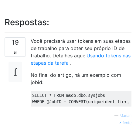
Respostas:
Você precisará usar tokens em suas etapas
19
de trabalho para obter seu próprio ID de
trabalho. Detalhes aqui:
Usando tokens nas
etapas da tarefa
.
No final do artigo, há um exemplo com
jobid:
SELECT
*
FROM
 msdb
.
dbo
.
sysjobs
WHERE
@
JobID 
=
CONVERT
(
uniqueidentifier
,
$
—
Marian
fonte