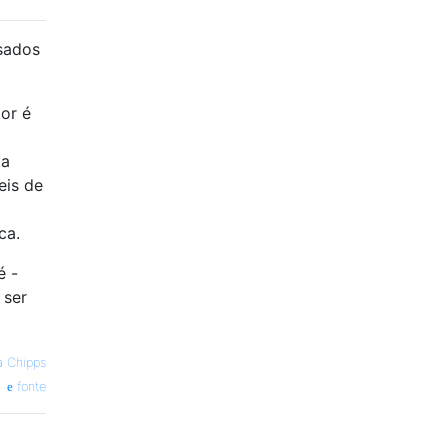
dos ​​
or é
da
eis de
ca.
é -
 ser
a Chipps
fonte