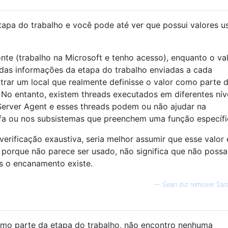
tapa do trabalho e você pode até ver que possui valores usa
te (trabalho na Microsoft e tenho acesso), enquanto o val
das informações da etapa do trabalho enviadas a cada
rar um local que realmente definisse o valor como parte 
 No entanto, existem threads executados em diferentes nív
erver Agent e esses threads podem ou não ajudar na
efa ou nos subsistemas que preenchem uma função específi
erificação exaustiva, seria melhor assumir que esse valor 
 porque não parece ser usado, não significa que não possa
 o encanamento existe.
—
Sean diz remover Sar
omo parte da etapa do trabalho, não encontro nenhuma