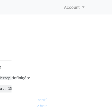
Account
?
definição:
obstep
al, 15 = Time Critical)
—
benik9
fonte