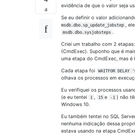
evidência de que o valor seja u
Se eu definir o valor adicionan
, el
msdb.dbo.sp_update_jobstep
.
msdb.dbo.sysjobsteps
Criei um trabalho com 2 etapas
(CmdExec). Suponho que é mais
uma etapa do CmdExec, mas é b
Cada etapa foi
WAITFOR DELAY '
olhava os processos em execuçã
Eu verifiquei os processos usa
(e eu tentei
,
e
) não t
1
15
-1
Windows 10.
Eu também tentei no SQL Serve
nenhuma indicação dessa prop
estava usando na etapa CmdExe