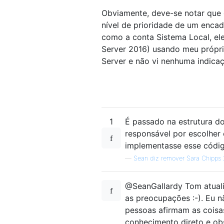
Obviamente, deve-se notar que o
nível de prioridade de um enc
como a conta Sistema Local, ele
Server 2016) usando meu própr
Server e não vi nenhuma indica
1
É passado na estrutura d
responsável por escolher
implementasse esse códi
—
Sean diz remover Sara Chipps 
@SeanGallardy Tom atuali
as preocupações :-). Eu n
pessoas afirmam as coisa
conhecimento direto e ob