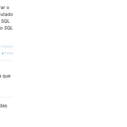
rar o
cutado
s SQL
do SQL
 Rutzky
fonte
a que
odas