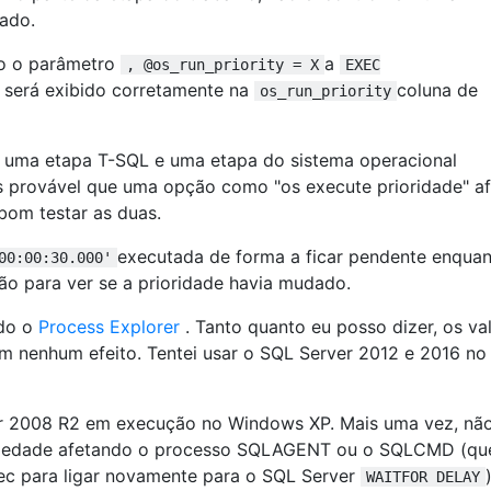
sado.
do o parâmetro
a
, @os_run_priority = X
EXEC
e será exibido corretamente na
coluna de
os_run_priority
: uma etapa T-SQL e uma etapa do sistema operacional
 provável que uma opção como "os execute prioridade" af
om testar as duas.
executada de forma a ficar pendente enquan
00:00:30.000'
o para ver se a prioridade havia mudado.
ndo o
Process Explorer
. Tanto quanto eu posso dizer, os va
êm nenhum efeito. Tentei usar o SQL Server 2012 e 2016 no
r 2008 R2 em execução no Windows XP. Mais uma vez, não
riedade afetando o processo SQLAGENT ou o SQLCMD (qu
c para ligar novamente para o SQL Server
)
WAITFOR DELAY