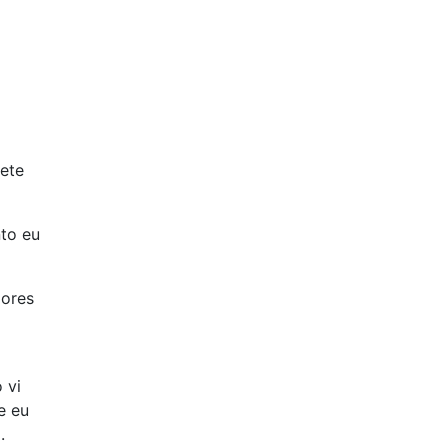
ete
to eu
lores
 vi
e eu
.