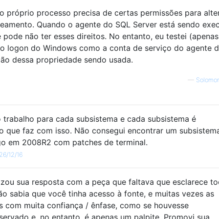
 próprio processo precisa de certas permissões para alte
adeamento. Quando o agente do SQL Server está sendo exe
 pode não ter esses direitos. No entanto, eu testei (apena
io logon do Windows como a conta de serviço do agente 
ção dessa propriedade sendo usada.
—
Solomon
o trabalho para cada subsistema e cada subsistema é
 o que faz com isso. Não consegui encontrar um subsistem
go em 2008R2 com patches de terminal.
26/12/16
zou sua resposta com a peça que faltava que esclarece t
ão sabia que você tinha acesso à fonte, e muitas vezes as
s com muita confiança / ênfase, como se houvesse
servado e, no entanto, é apenas um palpite. Promovi sua