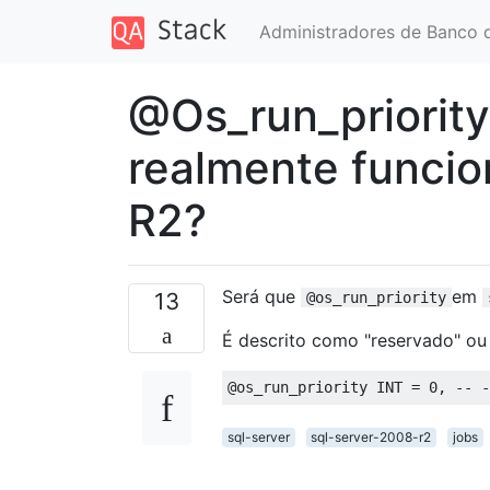
Administradores de Banco 
@Os_run_priorit
realmente funci
R2?
Será que
em
13
@os_run_priority
É descrito como "reservado" ou
@
os_run_priority INT 
=
0
,
-- -
sql-server
sql-server-2008-r2
jobs