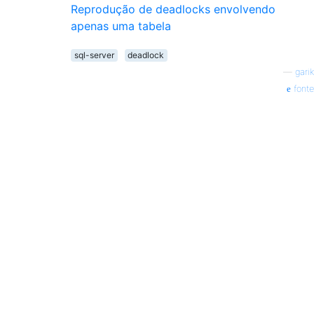
Reprodução de deadlocks envolvendo
apenas uma tabela
sql-server
deadlock
—
garik
fonte