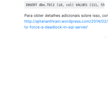
INSERT
 dbo
.
Tbl2 
(
id
,
 col
)
VALUES
(
111
,
555
Para obter detalhes adicionais sobre isso, co
http://ajitananthram.wordpress.com/2014/02/
to-force-a-deadlock-in-sql-server/
—