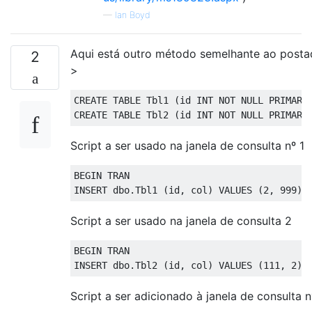
—
Ian Boyd
Aqui está outro método semelhante ao posta
2
>
CREATE
TABLE
 Tbl1 
(
id INT 
NOT
NULL
PRIMARY
CREATE
TABLE
 Tbl2 
(
id INT 
NOT
NULL
PRIMARY
Script a ser usado na janela de consulta nº 1
BEGIN
TRAN
INSERT
 dbo
.
Tbl1 
(
id
,
 col
)
VALUES
(
2
,
999
)
Script a ser usado na janela de consulta 2
BEGIN
TRAN
INSERT
 dbo
.
Tbl2 
(
id
,
 col
)
VALUES
(
111
,
2
)
Script a ser adicionado à janela de consulta n