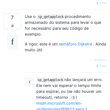
fonte
Use o
procedimento
7
sp_getapplock
armazenado do sistema para levar o que
for necessário para seu código de
exemplo.
A rigor, este é um
semáforo Dijkstra
. Ainda
muito útil
—
mrdenny
fonte
não lançará um erro.
sp_getapplock
Ele nem vai esperar o tempo limite
para expirar, ou (se não houver um
timeout), retorno
(
-3
msdn.microsoft.com/en-
us/library/ms189823.aspx
)