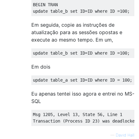
BEGIN
TRAN
update
 table_b 
set
 ID
=
ID 
where
 ID 
=
100
;
Em seguida, copie as instruções de
atualização para as sessões opostas e
execute ao mesmo tempo. Em um,
update
 table_b 
set
 ID
=
ID 
where
 ID 
=
100
;
Em dois
update
 table_a 
set
 ID
=
ID 
where
 ID 
=
100
;
Eu apenas tentei isso agora e entrei no MS-
SQL
Msg 
1205
,
 Level 
13
,
 State 
56
,
 Line 
1
Transaction
(
Process ID 
23
)
 was deadlocked
—
David Hall