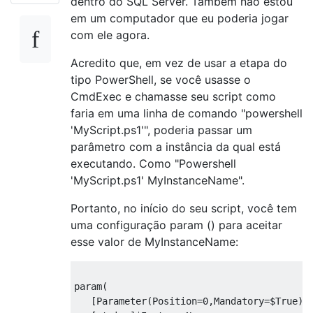
dentro do SQL Server. Também não estou
em um computador que eu poderia jogar
com ele agora.
Acredito que, em vez de usar a etapa do
tipo PowerShell, se você usasse o
CmdExec e chamasse seu script como
faria em uma linha de comando "powershell
'MyScript.ps1'", poderia passar um
parâmetro com a instância da qual está
executando. Como "Powershell
'MyScript.ps1' MyInstanceName".
Portanto, no início do seu script, você tem
uma configuração param () para aceitar
esse valor de MyInstanceName:
param
(
[
Parameter
(
Position
=
0
,
Mandatory
=$
True
)]