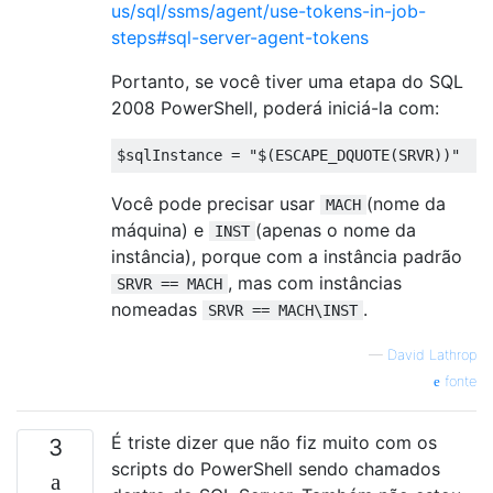
us/sql/ssms/agent/use-tokens-in-job-
steps#sql-server-agent-tokens
Portanto, se você tiver uma etapa do SQL
2008 PowerShell, poderá iniciá-la com:
$
sqlInstance 
=
"$(ESCAPE_DQUOTE(SRVR))"
Você pode precisar usar
(nome da
MACH
máquina) e
(apenas o nome da
INST
instância), porque com a instância padrão
, mas com instâncias
SRVR == MACH
nomeadas
.
SRVR == MACH\INST
—
David Lathrop
fonte
É triste dizer que não fiz muito com os
3
scripts do PowerShell sendo chamados