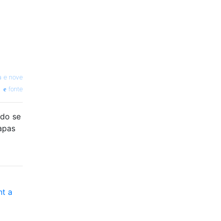
a e nove
fonte
ado se
tapas
t a