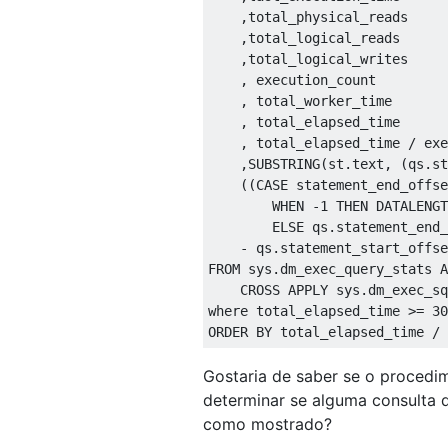
,
total_physical_reads

,
total_logical_reads

,
total_logical_writes

,
 execution_count

,
 total_worker_time

,
 total_elapsed_time

,
 total_elapsed_time 
/
 exe
,
SUBSTRING
(
st
.
text
,
(
qs
.
st
((
CASE
 statement_end_offse
WHEN
-1
THEN
 DATALENGT
ELSE
 qs
.
statement_end_
-
 qs
.
statement_start_offse
FROM
 sys
.
dm_exec_query_stats 
A
CROSS
APPLY
 sys
.
dm_exec_sq
where
 total_elapsed_time 
>=
30
ORDER
BY
 total_elapsed_time 
/
 
Gostaria de saber se o procedi
determinar se alguma consulta 
como mostrado?