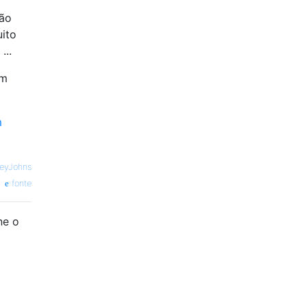
ção
ito
...
um
m
leyJohns
fonte
ne o