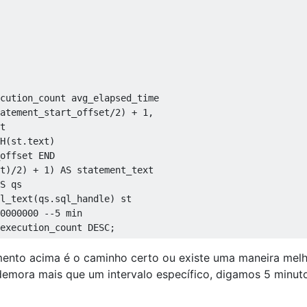
cution_count avg_elapsed_time

atement_start_offset
/
2
)
+
1
,
t

H
(
st
.
text
)
offset 
END
t
)/
2
)
+
1
)
AS
S
 qs

l_text
(
qs
.
sql_handle
)
0000000
--5 min
execution_count 
DESC
;
mento acima é o caminho certo ou existe uma maneira mel
demora mais que um intervalo específico, digamos 5 minut