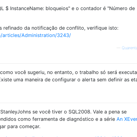
SQL $ InstanceName: bloqueios" e o contador é "Número de
refinado da notificação de conflito, verifique isto:
/articles/Administration/3243/
—
Quarent
a como você sugeriu, no entanto, o trabalho só será execut
Existe uma maneira de configurar o alerta sem definir as e
 StanleyJohns se você tiver o SQL2008. Vale a pena se
tendidos como ferramenta de diagnóstico e a série
An XEven
ar para começar.