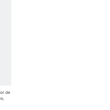
hor de
os,