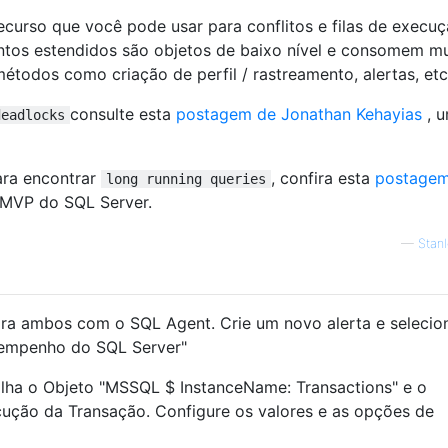
urso que você pode usar para conflitos e filas de execu
ntos estendidos são objetos de baixo nível e consomem mu
todos como criação de perfil / rastreamento, alertas, etc 
consulte esta
postagem de Jonathan Kehayias
, 
deadlocks
ara encontrar
, confira esta
postage
long running queries
 MVP do SQL Server.
—
Stan
ara ambos com o SQL Agent. Crie um novo alerta e selecio
sempenho do SQL Server"
lha o Objeto "MSSQL $ InstanceName: Transactions" e o
ução da Transação. Configure os valores e as opções de