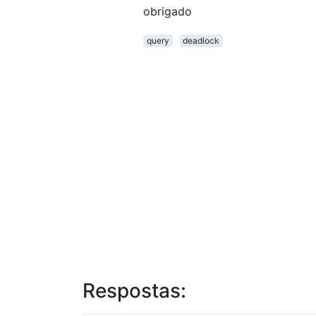
obrigado
query
deadlock
Respostas: