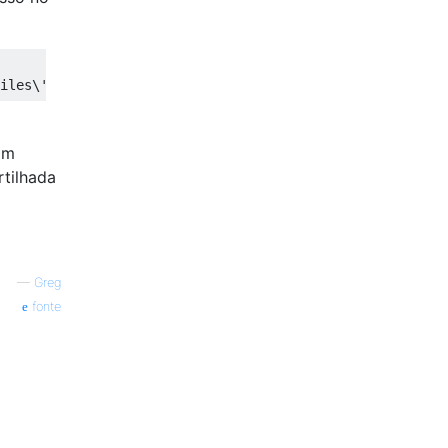
iles\'"
im
tilhada
—
Greg
fonte