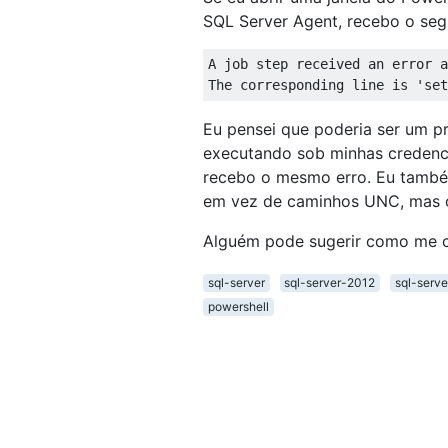
SQL Server Agent, recebo o segu
A job step received an error a
The corresponding line 
is
'
set
Eu pensei que poderia ser um p
executando sob minhas credenci
recebo o mesmo erro. Eu també
em vez de caminhos UNC, mas 
Alguém pode sugerir como me c
sql-server
sql-server-2012
sql-serv
powershell