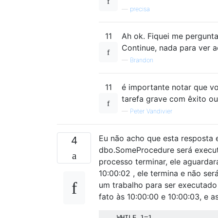
—
precisa
11
Ah ok. Fiquei me pergunta
Continue, nada para ver a
—
Brandon
11
é importante notar que vo
tarefa grave com êxito ou
—
Peter Vandivier
Eu não acho que esta resposta e
4
dbo.SomeProcedure será execut
processo terminar, ele aguardar
10:00:02 , ele termina e não se
um trabalho para ser executad
fato às 10:00:00 e 10:00:03, e a
WHILE
1
=
1