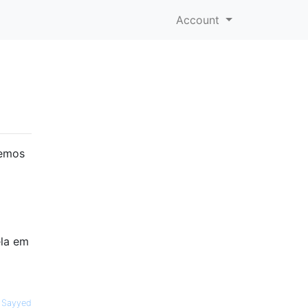
Account
demos
ela em
r Sayyed