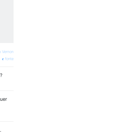
 Vernon
fonte
s?
uer
.