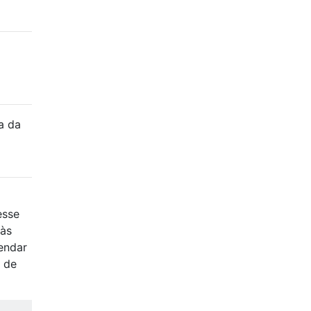
a da
esse
 às
endar
 de