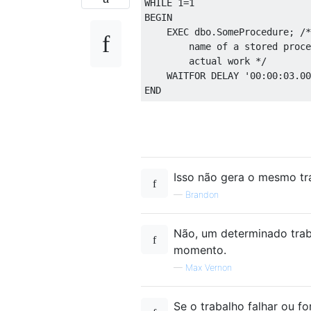
WHILE
1
=
1
BEGIN
EXEC
 dbo
.
SomeProcedure
;
/*
        name of a stored proce
        actual work */
WAITFOR
 DELAY 
'00:00:03.00
END
Isso não gera o mesmo tra
—
Brandon
Não, um determinado trab
momento.
—
Max Vernon
Se o trabalho falhar ou f