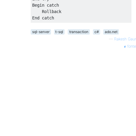
Begin
 catch

Rollback
End
 catch
sql-server
t-sql
transaction
c#
ado.net
—
Rakesh Gaur
fonte