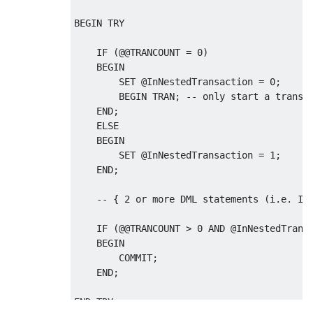
BEGIN
 TRY

IF
(@@
TRANCOUNT 
=
0
)
BEGIN
SET
@
InNestedTransaction 
=
0
;
BEGIN
TRAN
;
-- only start a transa
END
;
ELSE
BEGIN
SET
@
InNestedTransaction 
=
1
;
END
;
-- { 2 or more DML statements (i.e. IN
IF
(@@
TRANCOUNT 
>
0
AND
@
InNestedTrans
BEGIN
COMMIT
;
END
;
END