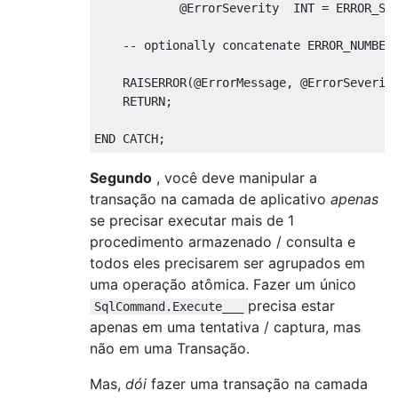
@
ErrorSeverity  INT 
=
 ERROR_SE
-- optionally concatenate ERROR_NUMBER
RAISERROR
(@
ErrorMessage
,
@
ErrorSeverit
RETURN
;
END
 CATCH
;
Segundo
, você deve manipular a
transação na camada de aplicativo
apenas
se precisar executar mais de 1
procedimento armazenado / consulta e
todos eles precisarem ser agrupados em
uma operação atômica. Fazer um único
precisa estar
SqlCommand.Execute___
apenas em uma tentativa / captura, mas
não em uma Transação.
Mas,
dói
fazer uma transação na camada