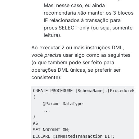
Mas, nesse caso, eu ainda
recomendaria
não
manter os 3 blocos
IF relacionados à transação para
procs SELECT-only (ou seja, somente
leitura).
Ao executar 2 ou mais instruções DML,
você
precisa
usar algo como as seguintes
(o que também pode ser feito para
operações DML únicas, se preferir ser
consistente):
CREATE
PROCEDURE
[
SchemaName
].[
ProcedureNa
(
@
Param  DataType

...
)
AS
SET
 NOCOUNT 
ON
;
DECLARE
@
InNestedTransaction BIT
;