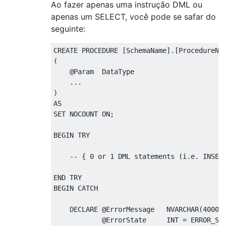
BEGIN
 CATCH

Ao fazer apenas uma instrução DML ou
apenas um SELECT, você pode se safar do
IF
(@@
TRANCOUNT 
>
0
AND
@
InNestedTrans
seguinte:
BEGIN
ROLLBACK
;
CREATE
PROCEDURE
[
SchemaName
].[
ProcedureNa
END
;
(
@
Param  DataType

DECLARE
@
ErrorMessage   NVARCHAR
(
4000
)
...
@
ErrorState     INT 
=
 ERROR_ST
)
@
ErrorSeverity  INT 
=
 ERROR_SE
AS
SET
 NOCOUNT 
ON
;
-- optionally concatenate ERROR_NUMBER
BEGIN
 TRY

RAISERROR
(@
ErrorMessage
,
@
ErrorSeverit
RETURN
;
-- { 0 or 1 DML statements (i.e. INSER
END
 CATCH
;
END
BEGIN
 CATCH

DECLARE
@
ErrorMessage   NVARCHAR
(
4000
)
@
ErrorState     INT 
=
 ERROR_ST