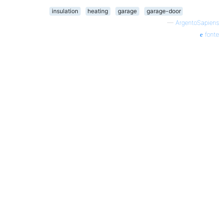
insulation
heating
garage
garage-door
—
ArgentoSapiens
fonte