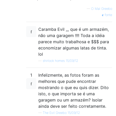
—
O Mal Greebo
fonte
Caramba Evil ,,, que é um armazém,
não uma garagem !!!! Toda a idéia
parece muito trabalhosa e $$$ para
economizar algumas latas de tinta.
lol
—
shirlock homes 15/09/12
1
Infelizmente, as fotos foram as
melhores que pude encontrar
mostrando o que eu quis dizer. Dito
isto, o que importa se é uma
garagem ou um armazém? Isolar
ainda deve ser feito corretamente.
—
The Evil Greebo 15/09/12