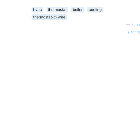
hvac
thermostat
boiler
cooling
thermostat-c-wire
—
Evan
fonte