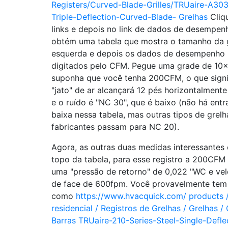
Registers/Curved-Blade-Grilles/TRUaire-A303
Triple-Deflection-Curved-Blade- Grelhas
Cliq
links e depois no link de dados de desempen
obtém uma tabela que mostra o tamanho da 
esquerda e depois os dados de desempenho n
digitados pelo CFM. Pegue uma grade de 10x
suponha que você tenha 200CFM, o que signi
"jato" de ar alcançará 12 pés horizontalmente
e o ruído é "NC 30", que é baixo (não há ent
baixa nessa tabela, mas outras tipos de grelh
fabricantes passam para NC 20).
Agora, as outras duas medidas interessantes
topo da tabela, para esse registro a 200CFM
uma "pressão de retorno" de 0,022 "WC e ve
de face de 600fpm. Você provavelmente tem
como
https://www.hvacquick.com/ products 
residencial / Registros de Grelhas / Grelhas /
Barras TRUaire-210-Series-Steel-Single-Defle