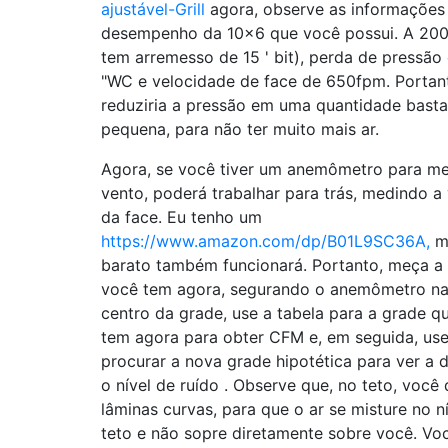
ajustável-Grill
agora, observe as informações
desempenho da 10x6 que você possui. A 20
tem arremesso de 15 ' bit), perda de pressão
"WC e velocidade de face de 650fpm. Portan
reduziria a pressão em uma quantidade basta
pequena, para não ter muito mais ar.
Agora, se você tiver um anemômetro para me
vento, poderá trabalhar para trás, medindo a
da face. Eu tenho um
https://www.amazon.com/dp/B01L9SC36A,
m
barato também funcionará. Portanto, meça a
você tem agora, segurando o anemômetro na
centro da grade, use a tabela para a grade q
tem agora para obter CFM e, em seguida, use
procurar a nova grade hipotética para ver a d
o nível de ruído . Observe que, no teto, você 
lâminas curvas, para que o ar se misture no n
teto e não sopre diretamente sobre você. V