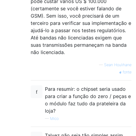
pode custar vários US $ 100.000
(certamente se você estiver falando de
GSM). Sem isso, você precisará de um
terceiro para verificar sua implementação e
ajudá-lo a passar nos testes regulatórios.
Até bandas não licenciadas exigem que
suas transmissões permaneçam na banda
não licenciada.
—
Sean Houlihane
fonte
Para resumir: o chipset seria usado
para criar a função do zero / peças e
o módulo faz tudo da prateleira da
loja?
—
Mico
Talvez não seja tão simples assim,