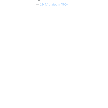
—
21417 dr.doom 19/07