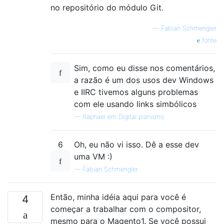
no repositório do módulo Git.
—
Fabian Schmengler
fonte
Sim, como eu disse nos comentários,
a razão é um dos usos dev Windows
e IIRC tivemos alguns problemas
com ele usando links simbólicos
—
Raphael em Digital pianismo
6
Oh, eu não vi isso. Dê a esse dev
uma VM :)
—
Fabian Schmengler
Então, minha idéia aqui para você é
4
começar a trabalhar com o compositor,
mesmo para o Magento1. Se você possui