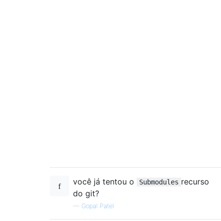
você já tentou o
recurso
Submodules
do git?
—
Gopal Patel