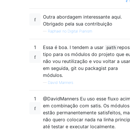
f
Outra abordagem interessante aqui.
Obrigado pela sua contribuição
—
Raphael no Digital Pianism
1
Essa é boa. I tendem a usar
repos
path
tipo para os módulos do projeto que e
não vou reutilização e vou voltar a usar
em seguida, git ou packagist para
módulos.
—
David Manners
1
@DavidManners Eu uso esse fluxo aci
em combinação com satis. Os módulos
estão permanentemente satisfeitos, ma
não quero colocar nada na linha princip
até testar e executar localmente.