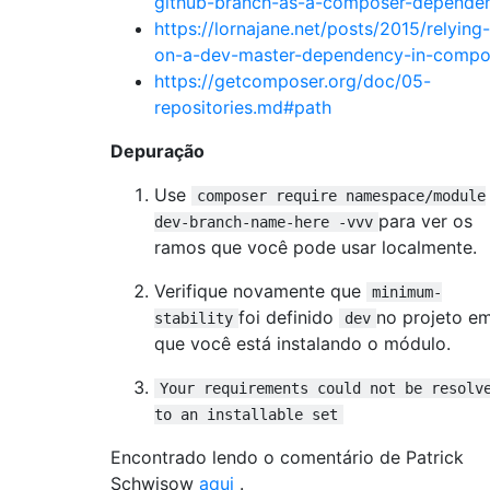
github-branch-as-a-composer-depende
https://lornajane.net/posts/2015/relying-
on-a-dev-master-dependency-in-compo
https://getcomposer.org/doc/05-
repositories.md#path
Depuração
Use
composer require namespace/module
para ver os
dev-branch-name-here -vvv
ramos que você pode usar localmente.
Verifique novamente que
minimum-
foi definido
no projeto e
stability
dev
que você está instalando o módulo.
Your requirements could not be resolv
to an installable set
Encontrado lendo o comentário de Patrick
Schwisow
aqui
.