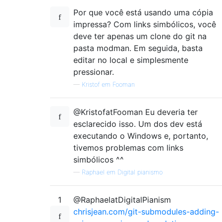
Por que você está usando uma cópia
impressa? Com links simbólicos, você
deve ter apenas um clone do git na
pasta modman. Em seguida, basta
editar no local e simplesmente
pressionar.
—
Kristof em Fooman
@KristofatFooman Eu deveria ter
esclarecido isso. Um dos dev está
executando o Windows e, portanto,
tivemos problemas com links
simbólicos ^^
—
Raphael em Digital pianismo
1
@RaphaelatDigitalPianism
chrisjean.com/git-submodules-adding-