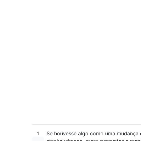
1
Se houvesse algo como uma mudança d
stackexchange, essas perguntas e resp