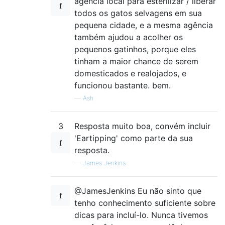
agência local para esterilizar / liberar
todos os gatos selvagens em sua
pequena cidade, e a mesma agência
também ajudou a acolher os
pequenos gatinhos, porque eles
tinham a maior chance de serem
domesticados e realojados, e
funcionou bastante. bem.
—
Ash
3
Resposta muito boa, convém incluir
'Eartipping' como parte da sua
resposta.
—
James Jenkins
@JamesJenkins Eu não sinto que
tenho conhecimento suficiente sobre
dicas para incluí-lo. Nunca tivemos