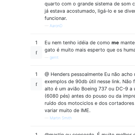
quarto com o grande sistema de som c
já estava acostumado, ligá-lo e se diver
funcionar.
—
AaronD
1
Eu nem tenho idéia de como
me
manter
gato é muito mais esperto que os huma
—
gerrit
1
@ Henders pessoalmente Eu não acho
exemplos de 90db útil nesse link. Não 
alto é um avião Boeing 737 ou DC-9 a 
(6080 pés) antes do pouso ou da impre
ruído dos motociclos e dos cortadore
variar muito de IME.
—
Martin Smith
1
@martin eu concordo. É muito melhor 