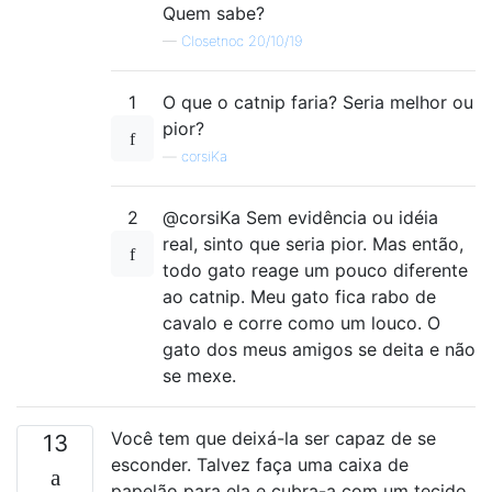
Quem sabe?
—
Closetnoc 20/10/19
1
O que o catnip faria? Seria melhor ou
pior?
—
corsiKa
2
@corsiKa Sem evidência ou idéia
real, sinto que seria pior. Mas então,
todo gato reage um pouco diferente
ao catnip. Meu gato fica rabo de
cavalo e corre como um louco. O
gato dos meus amigos se deita e não
se mexe.
Você tem que deixá-la ser capaz de se
13
esconder. Talvez faça uma caixa de
papelão para ela e cubra-a com um tecido