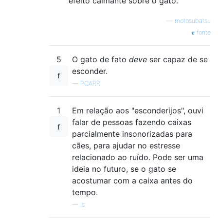
efeito calmante sobre o gato.
—
motosubatsu
fonte
5
O gato de fato
deve
ser capaz de se
esconder.
—
PCARR
1
Em relação aos "esconderijos", ouvi
falar de pessoas fazendo caixas
parcialmente insonorizadas para
cães, para ajudar no estresse
relacionado ao ruído. Pode ser uma
ideia no futuro, se o gato se
acostumar com a caixa antes do
tempo.
—
Is